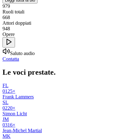
Leggi tutta la bio
979
Ruoli totali
668
Attori doppiati
948
Opere
Saluto audio
Contatta
Le voci
prestate
.
FL
01
25
×
Frank Lammers
SL
02
20
×
Simon Licht
JM
03
16
×
Jean-Michel Martial
MK