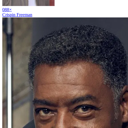
08
8
×
Crispin Freeman