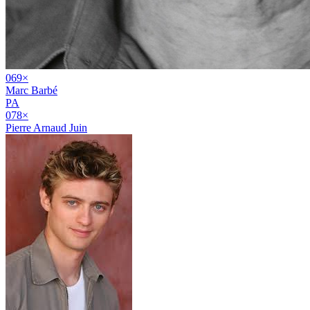
06
9
×
Marc Barbé
PA
07
8
×
Pierre Arnaud Juin