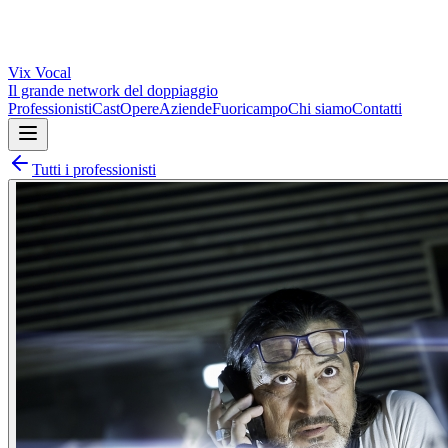
Vix
Vocal
Il grande network del doppiaggio
Professionisti
Cast
Opere
Aziende
Fuoricampo
Chi siamo
Contatti
Tutti i professionisti