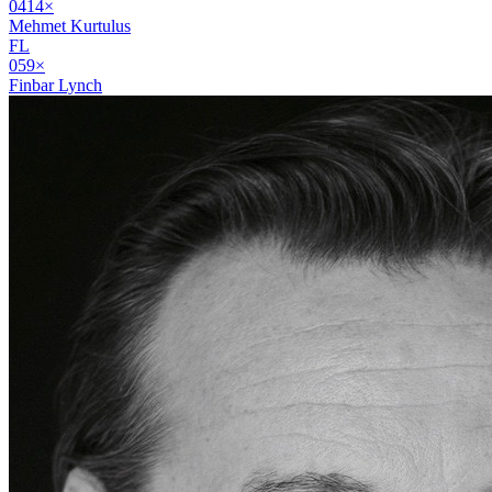
04
14
×
Mehmet Kurtulus
FL
05
9
×
Finbar Lynch