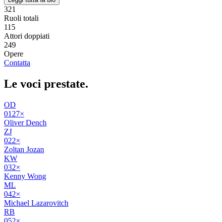
321
Ruoli totali
115
Attori doppiati
249
Opere
Contatta
Le voci
prestate
.
OD
01
27
×
Oliver Dench
ZJ
02
2
×
Zoltan Jozan
KW
03
2
×
Kenny Wong
ML
04
2
×
Michael Lazarovitch
RB
05
2
×