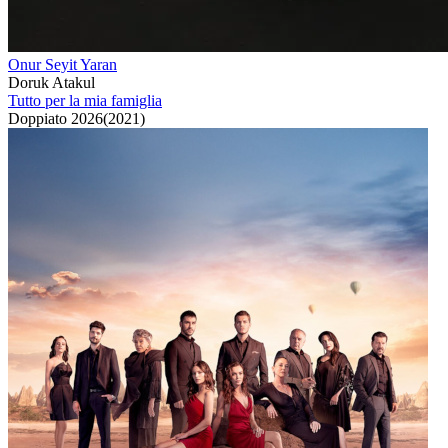
Onur Seyit Yaran
Doruk Atakul
Tutto per la mia famiglia
Doppiato
2026
(
2021
)