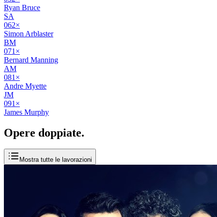
Ryan Bruce
SA
06
2
×
Simon Arblaster
BM
07
1
×
Bernard Manning
AM
08
1
×
Andre Myette
JM
09
1
×
James Murphy
Opere
doppiate
.
Mostra tutte le lavorazioni