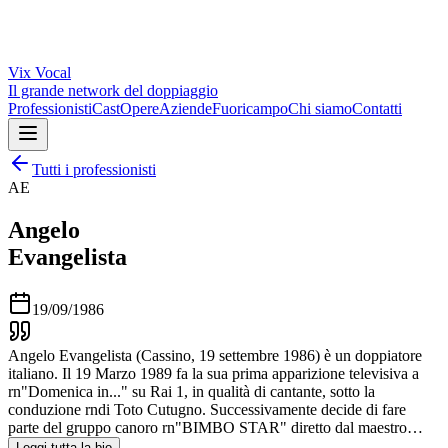
Vix
Vocal
Il grande network del doppiaggio
Professionisti
Cast
Opere
Aziende
Fuoricampo
Chi siamo
Contatti
Tutti i professionisti
AE
Angelo
Evangelista
19/09/1986
Angelo Evangelista (Cassino, 19 settembre 1986) è un doppiatore
italiano. Il 19 Marzo 1989 fa la sua prima apparizione televisiva a
rn"Domenica in..." su Rai 1, in qualità di cantante, sotto la
conduzione rndi Toto Cutugno. Successivamente decide di fare
parte del gruppo canoro rn"BIMBO STAR" diretto dal maestro…
Leggi tutta la bio