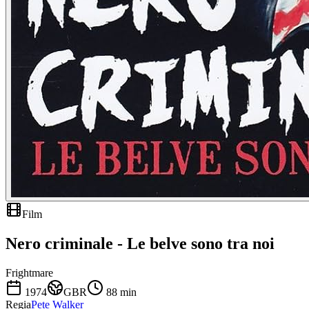
Film
Nero criminale - Le belve sono tra noi
Frightmare
1974
GBR
88
min
Regia
Pete Walker