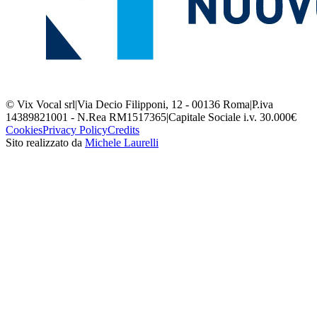
© Vix Vocal srl
|
Via Decio Filipponi, 12 - 00136 Roma
|
P.iva
14389821001 - N.Rea RM1517365
|
Capitale Sociale i.v. 30.000€
Cookies
Privacy Policy
Credits
Sito realizzato da
Michele Laurelli