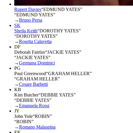
Rupert Davies
“
EDMUND YATES
”
“EDMUND YATES”
→
Bruno Persa
SK
Sheila Keith
“
DOROTHY YATES
”
“DOROTHY YATES”
→
Rosetta Calavetta
DF
Deborah Fairfax
“
JACKIE YATES
”
“JACKIE YATES”
→
Germana Dominici
PG
Paul Greenwood
“
GRAHAM HELLER
”
“GRAHAM HELLER”
→
Cesare Barbetti
KB
Kim Butcher
“
DEBBIE YATES
”
“DEBBIE YATES”
→
Emanuela Rossi
JY
John Yule
“
ROBIN
”
“ROBIN”
→
Romano Malaspina
EK