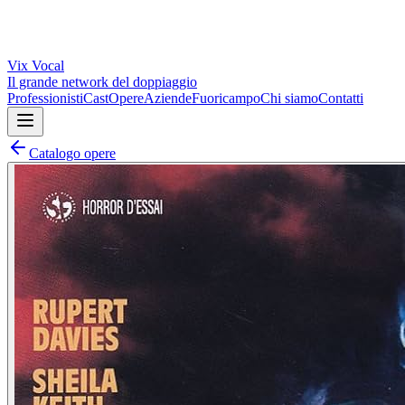
Vix
Vocal
Il grande network del doppiaggio
Professionisti
Cast
Opere
Aziende
Fuoricampo
Chi siamo
Contatti
Catalogo opere