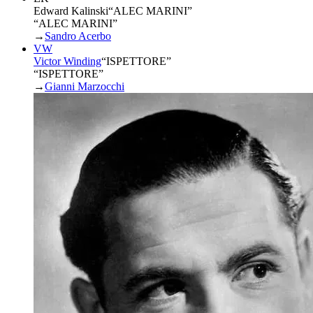
Edward Kalinski
“
ALEC MARINI
”
“ALEC MARINI”
→
Sandro Acerbo
VW
Victor Winding
“
ISPETTORE
”
“ISPETTORE”
→
Gianni Marzocchi