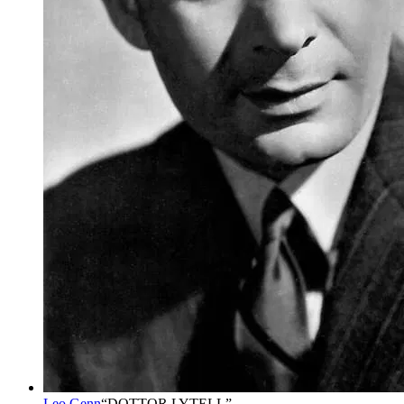
Leo Genn
“
DOTTOR LYTELL
”