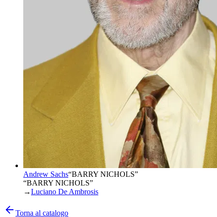
Andrew Sachs
“
BARRY NICHOLS
”
“BARRY NICHOLS”
→
Luciano De Ambrosis
Torna al catalogo