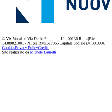
© Vix Vocal srl
|
Via Decio Filipponi, 12 - 00136 Roma
|
P.iva
14389821001 - N.Rea RM1517365
|
Capitale Sociale i.v. 30.000€
Cookies
Privacy Policy
Credits
Sito realizzato da
Michele Laurelli