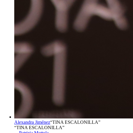
Alexandra Jiménez
“
TINA ESCALONILLA
”
“TINA ESCALONILLA”
→
Patrizia Mottola