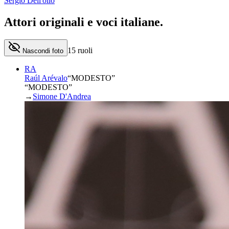
Sergio Dell'olio
Attori originali e
voci italiane
.
15
ruoli
Nascondi foto
RA
Raúl Arévalo
“
MODESTO
”
“MODESTO”
→
Simone D'Andrea