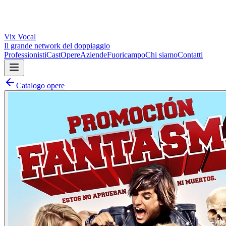
Vix
Vocal
Il grande network del doppiaggio
Professionisti
Cast
Opere
Aziende
Fuoricampo
Chi siamo
Contatti
Catalogo opere