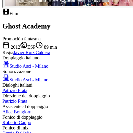
Film
Ghost Academy
Promoción fantasma
2012
ESP
89
min
Regia
Javier Ruiz Caldera
Doppiaggio italiano
Studio Asci - Milano
Sonorizzazione
Studio Asci - Milano
Dialoghi italiani
Patrizio Prata
Direzione del doppiaggio
Patrizio Prata
Assistente al doppiaggio
Alice Bongiorni
Fonico di doppiaggio
Roberto Cappo
Fonico di mix