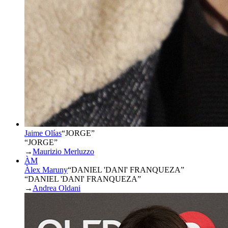
Jaime Olías
“
JORGE
”
“JORGE”
→
Maurizio Merluzzo
ÀM
Àlex Maruny
“
DANIEL 'DANI' FRANQUEZA
”
“DANIEL 'DANI' FRANQUEZA”
→
Andrea Oldani