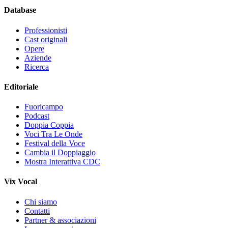
Database
Professionisti
Cast originali
Opere
Aziende
Ricerca
Editoriale
Fuoricampo
Podcast
Doppia Coppia
Voci Tra Le Onde
Festival della Voce
Cambia il Doppiaggio
Mostra Interattiva CDC
Vix Vocal
Chi siamo
Contatti
Partner & associazioni