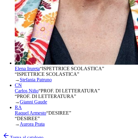
Elena Irureta
“
ISPETTRICE SCOLASTICA
”
“ISPETTRICE SCOLASTICA”
→
Stefania Patruno
CN
Carlos Niño
“
PROF. DI LETTERATURA
”
“PROF. DI LETTERATURA”
→
Gianni Gaude
RA
Raquel Armesto
“
DESIREE
”
“DESIREE”
→
Aurora Prata
Torna al catalogo