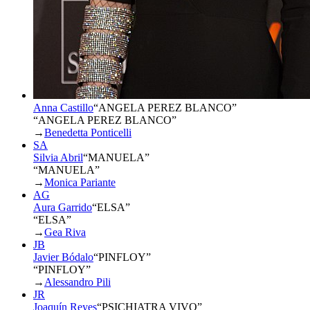
Anna Castillo
“
ANGELA PEREZ BLANCO
”
“ANGELA PEREZ BLANCO”
→
Benedetta Ponticelli
SA
Silvia Abril
“
MANUELA
”
“MANUELA”
→
Monica Pariante
AG
Aura Garrido
“
ELSA
”
“ELSA”
→
Gea Riva
JB
Javier Bódalo
“
PINFLOY
”
“PINFLOY”
→
Alessandro Pili
JR
Joaquín Reyes
“
PSICHIATRA VIVO
”