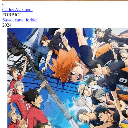
C
Carlos Alazraqui
FORBICI
Sasso, carta, forbici
2024