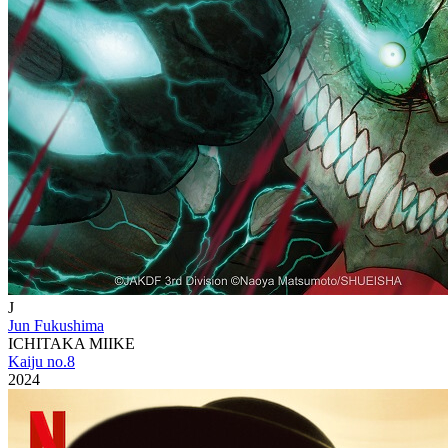
J
Jun Fukushima
ICHITAKA MIIKE
Kaiju no.8
2024