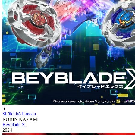
S
Shūichirō Umeda
ROBIN KAZAMI
Beyblade X
2024