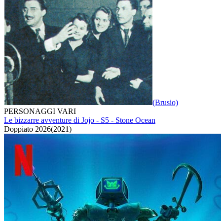
(Brusio)
PERSONAGGI VARI
Le bizzarre avventure di Jojo - S5 - Stone Ocean
Doppiato
2026
(
2021
)