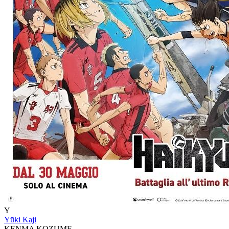
Y
Yūki Kaji
KENMA KOZUME