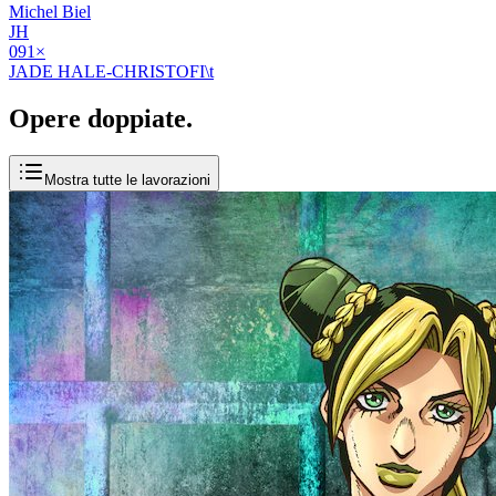
Michel Biel
JH
09
1
×
JADE HALE-CHRISTOFI\t
Opere
doppiate
.
Mostra tutte le lavorazioni