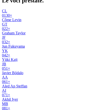
Le voci
prestate
.
CL
01
30
×
Côme Levin
GT
02
2
×
Graham Taylor
JF
03
2
×
Jun Fukuyama
YK
04
2
×
Yūki Kaji
JB
05
1
×
Javier Bódalo
AA
06
1
×
Aled Ap Steffan
AI
07
1
×
Akhil Iyer
MB
08
1
×