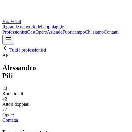
Vix
Vocal
Il grande network del doppiaggio
Professionisti
Cast
Opere
Aziende
Fuoricampo
Chi siamo
Contatti
Tutti i professionisti
AP
Alessandro
Pili
80
Ruoli totali
42
Attori doppiati
77
Opere
Contatta