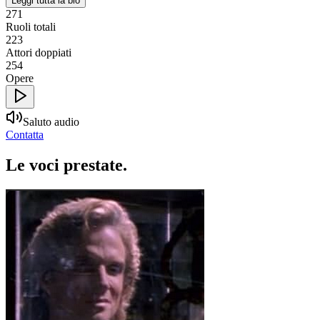
Leggi tutta la bio
271
Ruoli totali
223
Attori doppiati
254
Opere
Saluto audio
Contatta
Le voci
prestate
.