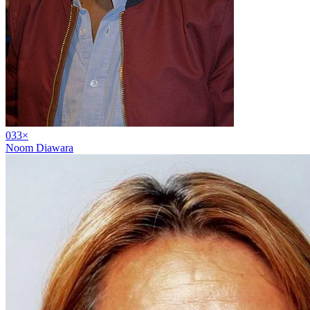
03
3
×
Noom Diawara