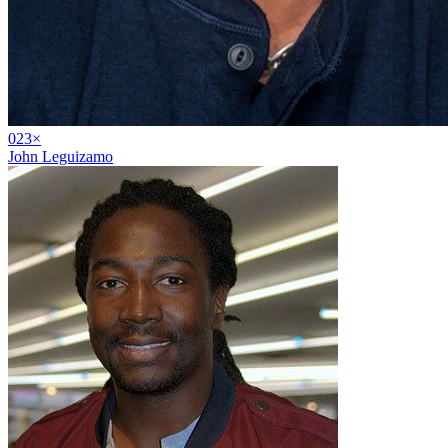
02
3
×
John Leguizamo