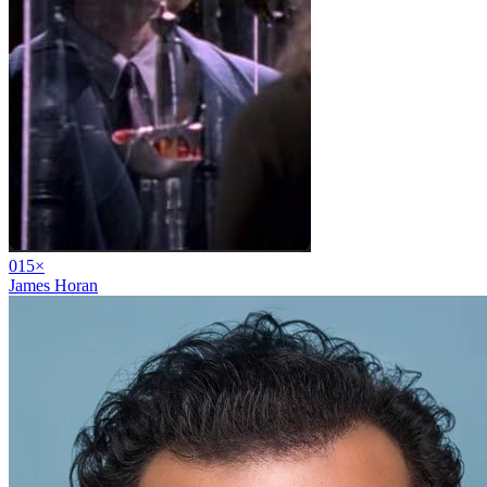
01
5
×
James Horan