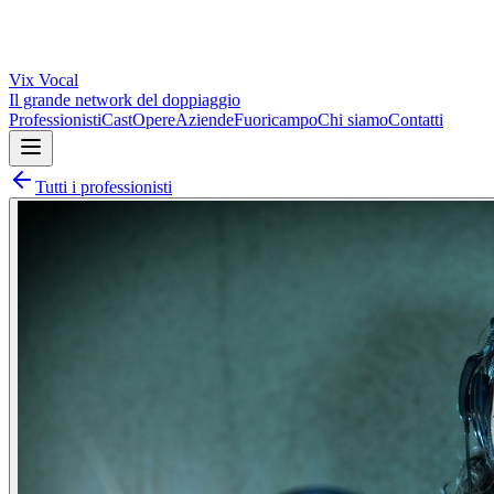
Vix
Vocal
Il grande network del doppiaggio
Professionisti
Cast
Opere
Aziende
Fuoricampo
Chi siamo
Contatti
Tutti i professionisti