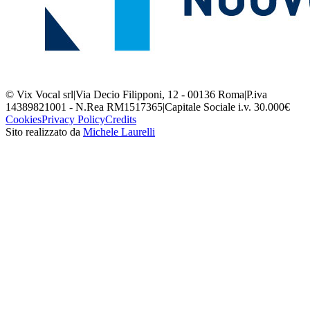
© Vix Vocal srl
|
Via Decio Filipponi, 12 - 00136 Roma
|
P.iva
14389821001 - N.Rea RM1517365
|
Capitale Sociale i.v. 30.000€
Cookies
Privacy Policy
Credits
Sito realizzato da
Michele Laurelli