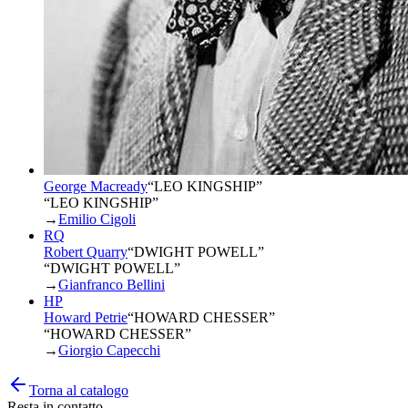
George Macready
“
LEO KINGSHIP
”
“LEO KINGSHIP”
→
Emilio Cigoli
RQ
Robert Quarry
“
DWIGHT POWELL
”
“DWIGHT POWELL”
→
Gianfranco Bellini
HP
Howard Petrie
“
HOWARD CHESSER
”
“HOWARD CHESSER”
→
Giorgio Capecchi
Torna al catalogo
Resta in contatto