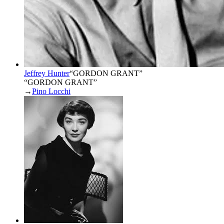
Jeffrey Hunter
“
GORDON GRANT
”
“GORDON GRANT”
→
Pino Locchi