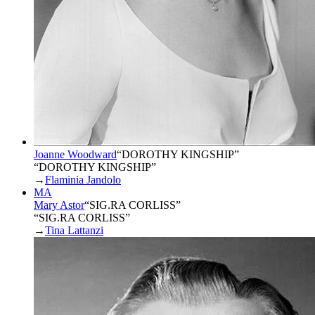
Joanne Woodward
“
DOROTHY KINGSHIP
”
“DOROTHY KINGSHIP”
→
Flaminia Jandolo
MA
Mary Astor
“
SIG.RA CORLISS
”
“SIG.RA CORLISS”
→
Tina Lattanzi