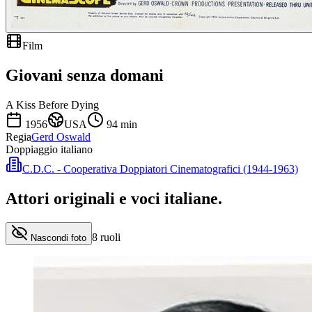
Film
Giovani senza domani
A Kiss Before Dying
1956
USA
94
min
Regia
Gerd Oswald
Doppiaggio italiano
C.D.C. - Cooperativa Doppiatori Cinematografici (1944-1963)
Attori originali e
voci italiane
.
8
ruoli
Nascondi foto