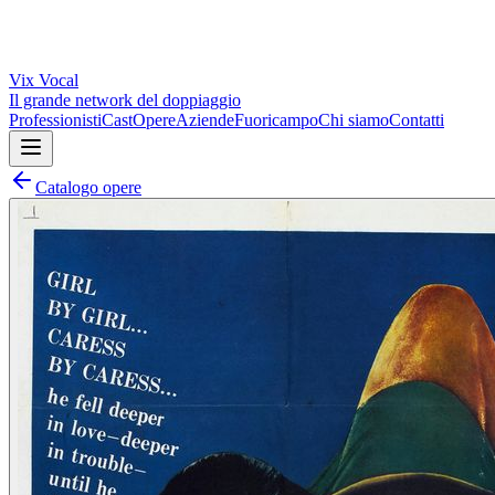
Vix
Vocal
Il grande network del doppiaggio
Professionisti
Cast
Opere
Aziende
Fuoricampo
Chi siamo
Contatti
Catalogo opere