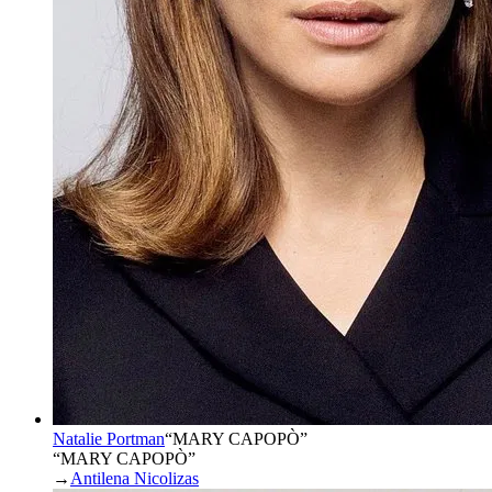
Natalie Portman
“
MARY CAPOPÒ
”
“MARY CAPOPÒ”
→
Antilena Nicolizas