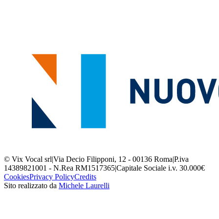
© Vix Vocal srl
|
Via Decio Filipponi, 12 - 00136 Roma
|
P.iva
14389821001 - N.Rea RM1517365
|
Capitale Sociale i.v. 30.000€
Cookies
Privacy Policy
Credits
Sito realizzato da
Michele Laurelli