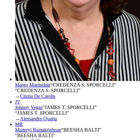
Margo Martindale
“
CREDENZA S. SPORCELLI
”
“CREDENZA S. SPORCELLI”
→
Cinzia De Carolis
JV
Johnny Vegas
“
JAMES T. SPORCELLI
”
“JAMES T. SPORCELLI”
→
Alessandro Quarta
MR
Maitreyi Ramakrishnan
“
BEESHA BALTI
”
“BEESHA BALTI”