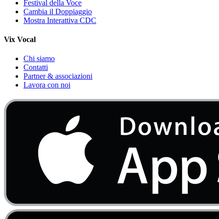
Festival della Voce
Cambia il Doppiaggio
Mostra Interattiva CDC
Vix Vocal
Chi siamo
Contatti
Partner & associazioni
Lavora con noi