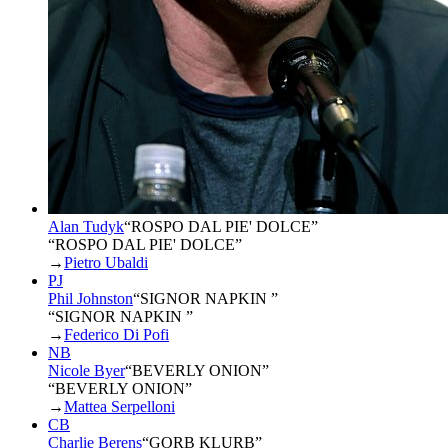
Alan Tudyk
“
ROSPO DAL PIE' DOLCE
”
“ROSPO DAL PIE' DOLCE”
→
Pietro Ubaldi
PJ
Phil Johnston
“
SIGNOR NAPKIN
”
“SIGNOR NAPKIN ”
→
Federico Di Pofi
NB
Nicole Byer
“
BEVERLY ONION
”
“BEVERLY ONION”
→
Mattea Serpelloni
CB
Charlie Berens
“
GORB KLURB
”