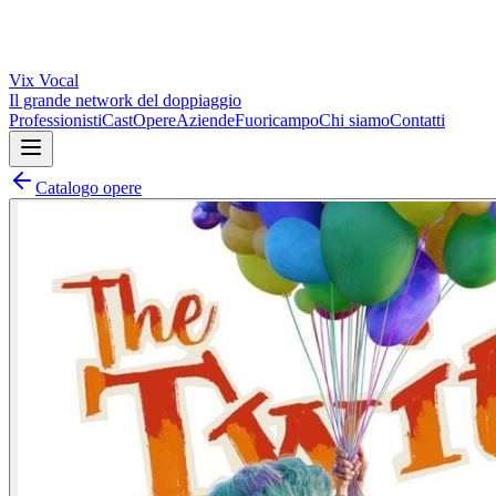
Vix
Vocal
Il grande network del doppiaggio
Professionisti
Cast
Opere
Aziende
Fuoricampo
Chi siamo
Contatti
Catalogo opere