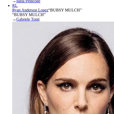
→
Ilaria Pellicone
RL
Ryan Anderson Lopez
“
BUBSY MULCH
”
“BUBSY MULCH”
→
Gabriele Tonti