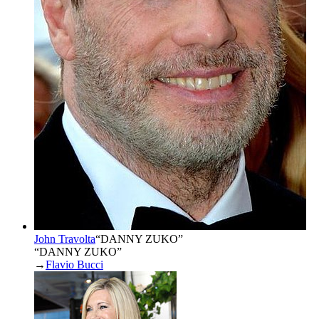
John Travolta
“
DANNY ZUKO
”
“DANNY ZUKO”
→
Flavio Bucci