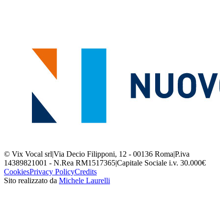
© Vix Vocal srl
|
Via Decio Filipponi, 12 - 00136 Roma
|
P.iva
14389821001 - N.Rea RM1517365
|
Capitale Sociale i.v. 30.000€
Cookies
Privacy Policy
Credits
Sito realizzato da
Michele Laurelli