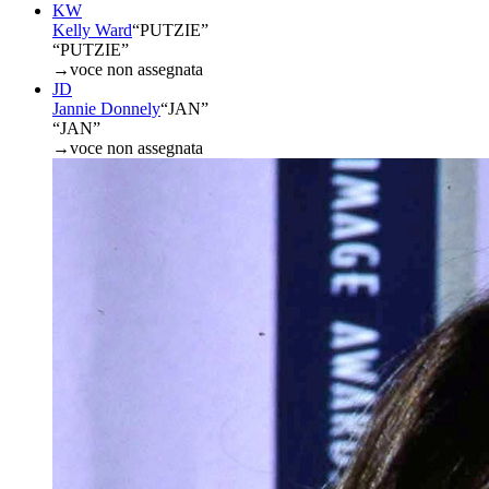
KW
Kelly Ward
“
PUTZIE
”
“PUTZIE”
→
voce non assegnata
JD
Jannie Donnely
“
JAN
”
“JAN”
→
voce non assegnata