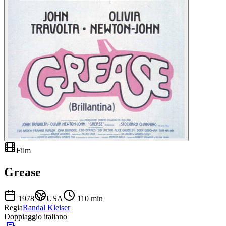
Film
Grease
1978
USA
110
min
Regia
Randal Kleiser
Doppiaggio italiano