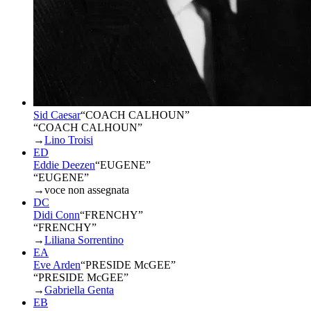
Sid Caesar
“
COACH CALHOUN
”
“COACH CALHOUN”
→
Lino Troisi
ED
Eddie Deezen
“
EUGENE
”
“EUGENE”
→
voce non assegnata
DC
Didi Conn
“
FRENCHY
”
“FRENCHY”
→
Liliana Sorrentino
EA
Eve Arden
“
PRESIDE McGEE
”
“PRESIDE McGEE”
→
Gabriella Genta
EB