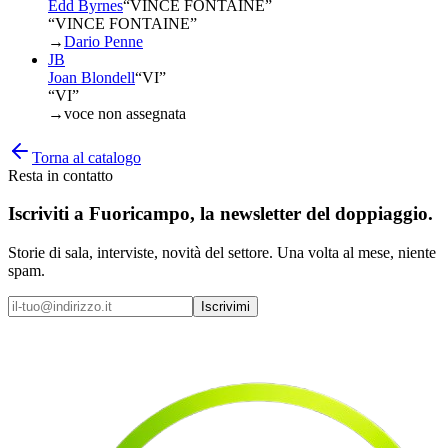
Edd Byrnes
“
VINCE FONTAINE
”
“VINCE FONTAINE”
→
Dario Penne
JB
Joan Blondell
“
VI
”
“VI”
→
voce non assegnata
Torna al catalogo
Resta in contatto
Iscriviti a
Fuoricampo
, la newsletter del doppiaggio.
Storie di sala, interviste, novità del settore. Una volta al mese, niente
spam.
Iscrivimi