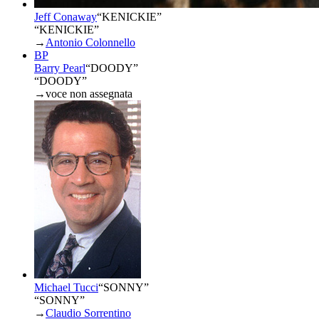
Jeff Conaway
“
KENICKIE
”
“KENICKIE”
→
Antonio Colonnello
BP
Barry Pearl
“
DOODY
”
“DOODY”
→
voce non assegnata
Michael Tucci
“
SONNY
”
“SONNY”
→
Claudio Sorrentino