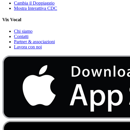
Cambia il Doppiaggio
Mostra Interattiva CDC
Vix Vocal
Chi siamo
Contatti
Partner & associazioni
Lavora con noi