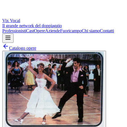
Vix
Vocal
Il grande network del doppiaggio
Professionisti
Cast
Opere
Aziende
Fuoricampo
Chi siamo
Contatti
Catalogo opere