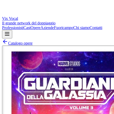
Vix
Vocal
Il grande network del doppiaggio
Professionisti
Cast
Opere
Aziende
Fuoricampo
Chi siamo
Contatti
Catalogo opere