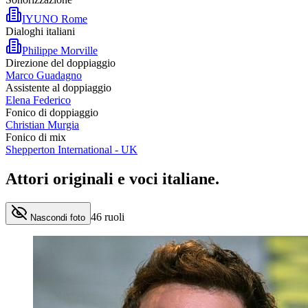
IYUNO Rome
Dialoghi italiani
Philippe Morville
Direzione del doppiaggio
Marco Guadagno
Assistente al doppiaggio
Elena Federico
Fonico di doppiaggio
Christian Murgia
Fonico di mix
Shepperton International - UK
Attori originali e
voci italiane
.
46
ruoli
Nascondi foto