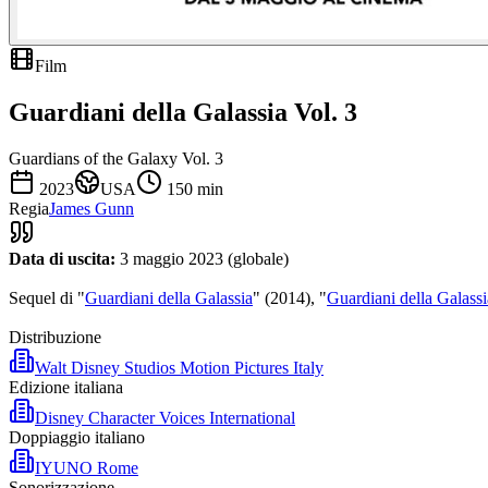
Film
Guardiani della Galassia Vol. 3
Guardians of the Galaxy Vol. 3
2023
USA
150
min
Regia
James Gunn
Data di uscita:
3 maggio 2023 (globale)
Sequel di "
Guardiani della Galassia
" (2014), "
Guardiani della Galassi
Distribuzione
Walt Disney Studios Motion Pictures Italy
Edizione italiana
Disney Character Voices International
Doppiaggio italiano
IYUNO Rome
Sonorizzazione