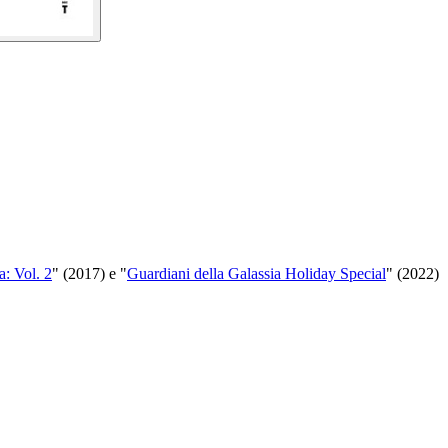
a: Vol. 2
" (2017) e "
Guardiani della Galassia Holiday Special
" (2022)