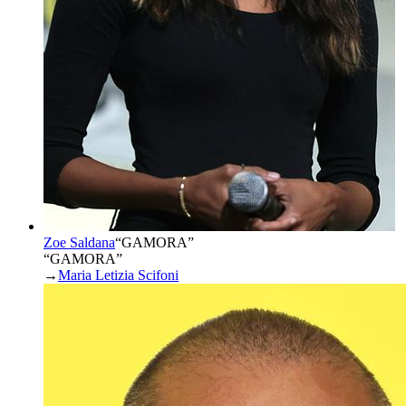
Zoe Saldana
“
GAMORA
”
“GAMORA”
→
Maria Letizia Scifoni