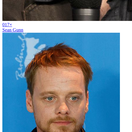
01
7
×
Sean Gunn