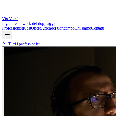
Vix
Vocal
Il grande network del doppiaggio
Professionisti
Cast
Opere
Aziende
Fuoricampo
Chi siamo
Contatti
Tutti i professionisti