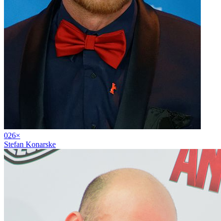
02
6
×
Stefan Konarske