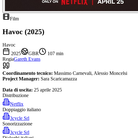
Film
Havoc (2025)
Havoc
2025
GBR
107
min
Regia
Gareth Evans
Coordinamento tecnico:
Massimo Carnevali, Alessio Moncelsi
Project Manager:
Sara Scaricamazza
Data di uscita:
25 aprile 2025
Distribuzione
Netflix
Doppiaggio italiano
3cycle Srl
Sonorizzazione
3cycle Srl
Dialoghi italiani