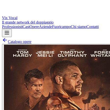
Vix
Vocal
Il grande network del doppiaggio
Professionisti
Cast
Opere
Aziende
Fuoricampo
Chi siamo
Contatti
Catalogo opere