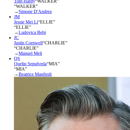
Tom Hardy
“
WALKER
”
“WALKER”
→
Simone D'Andrea
JM
Jessie Mei Li
“
ELLIE
”
“ELLIE”
→
Ludovica Bebi
JC
Justin Cornwell
“
CHARLIE
”
“CHARLIE”
→
Manuel Meli
QS
Quelin Sepulveda
“
MIA
”
“MIA”
→
Beatrice Manfredi