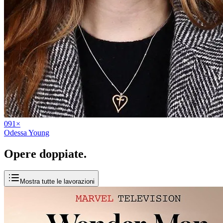
09
1
×
Odessa Young
Opere
doppiate
.
Mostra tutte le lavorazioni