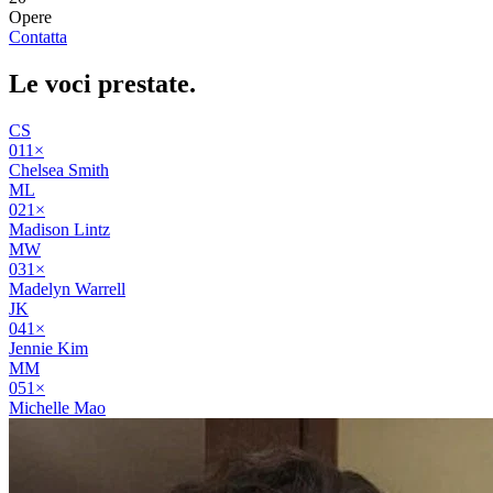
Opere
Contatta
Le voci
prestate
.
CS
01
1
×
Chelsea Smith
ML
02
1
×
Madison Lintz
MW
03
1
×
Madelyn Warrell
JK
04
1
×
Jennie Kim
MM
05
1
×
Michelle Mao