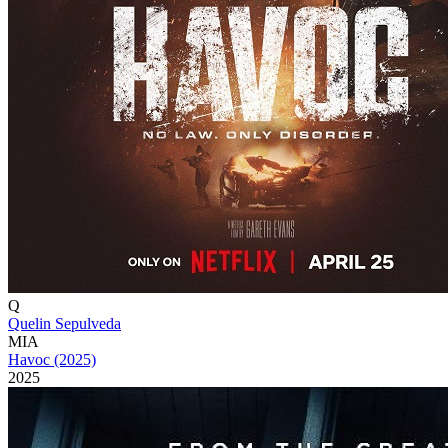
Q
Quelin Sepulveda
MIA
Havoc (2025)
2025