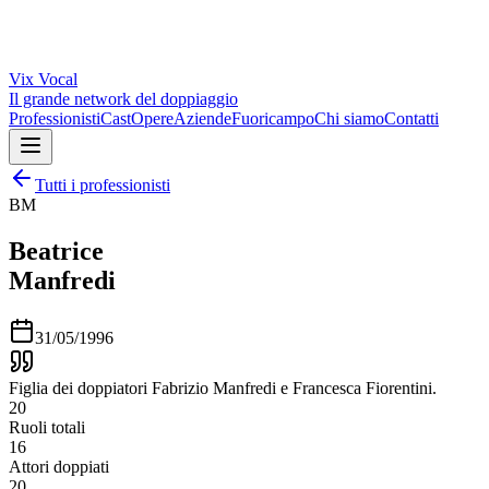
Vix
Vocal
Il grande network del doppiaggio
Professionisti
Cast
Opere
Aziende
Fuoricampo
Chi siamo
Contatti
Tutti i professionisti
BM
Beatrice
Manfredi
31/05/1996
Figlia dei doppiatori Fabrizio Manfredi e Francesca Fiorentini.
20
Ruoli totali
16
Attori doppiati
20