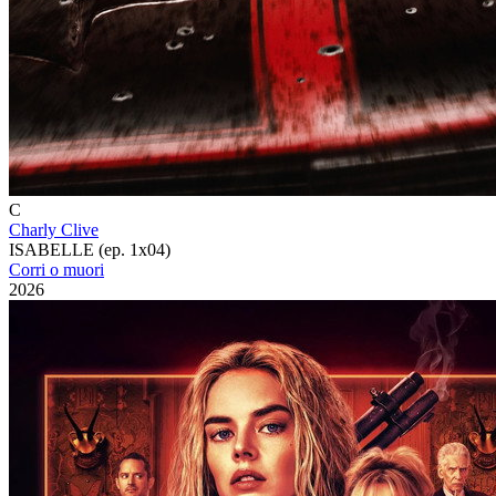
C
Charly Clive
ISABELLE (ep. 1x04)
Corri o muori
2026