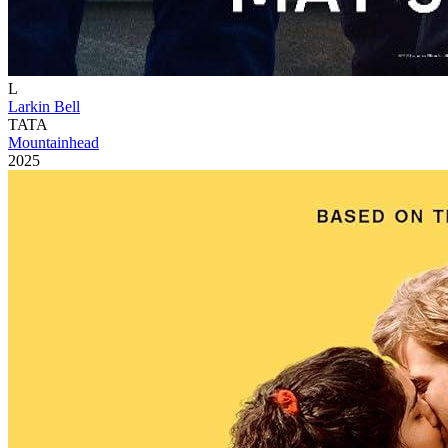
L
Larkin Bell
TATA
Mountainhead
2025