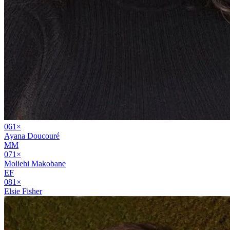
06
1
×
Ayana Doucouré
MM
07
1
×
Moliehi Makobane
EF
08
1
×
Elsie Fisher