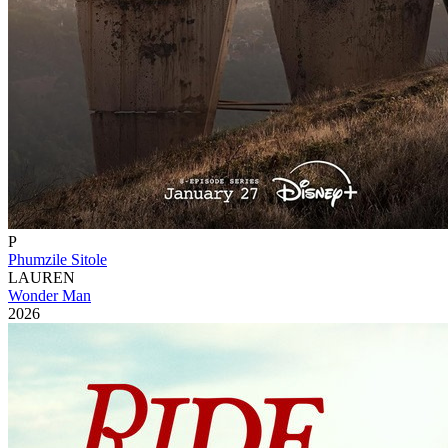
P
Phumzile Sitole
LAUREN
Wonder Man
2026