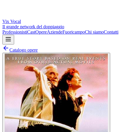
Vix
Vocal
Il grande network del doppiaggio
Professionisti
Cast
Opere
Aziende
Fuoricampo
Chi siamo
Contatti
Catalogo opere