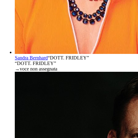
Sandra Bernhard
“
DOTT. FRIDLEY
”
“DOTT. FRIDLEY”
→
voce non assegnata