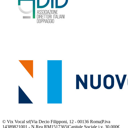
© Vix Vocal srl
|
Via Decio Filipponi, 12 - 00136 Roma
|
P.iva
14389821001 - N.Rea RM1517365
|
Capitale Sociale i.v. 30.000€