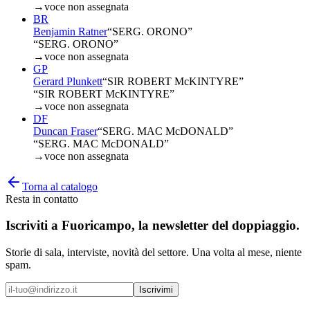
→
voce non assegnata
BR
Benjamin Ratner
“
SERG. ORONO
”
“SERG. ORONO”
→
voce non assegnata
GP
Gerard Plunkett
“
SIR ROBERT McKINTYRE
”
“SIR ROBERT McKINTYRE”
→
voce non assegnata
DF
Duncan Fraser
“
SERG. MAC McDONALD
”
“SERG. MAC McDONALD”
→
voce non assegnata
Torna al catalogo
Resta in contatto
Iscriviti a
Fuoricampo
, la newsletter del doppiaggio.
Storie di sala, interviste, novità del settore. Una volta al mese, niente
spam.
Iscrivimi