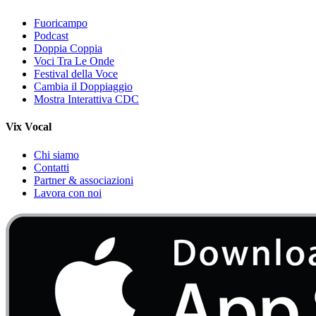
Fuoricampo
Podcast
Doppia Coppia
Voci Tra Le Onde
Festival della Voce
Cambia il Doppiaggio
Mostra Interattiva CDC
Vix Vocal
Chi siamo
Contatti
Partner & associazioni
Lavora con noi