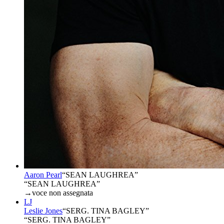
Aaron Pearl
“
SEAN LAUGHREA
”
“SEAN LAUGHREA”
→
voce non assegnata
LJ
Leslie Jones
“
SERG. TINA BAGLEY
”
“SERG. TINA BAGLEY”