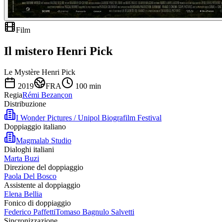
Film
Il mistero Henri Pick
Le Mystère Henri Pick
2019
FRA
100
min
Regia
Rémi Bezançon
Distribuzione
I Wonder Pictures / Unipol Biografilm Festival
Doppiaggio italiano
Magmalab Studio
Dialoghi italiani
Marta Buzi
Direzione del doppiaggio
Paola Del Bosco
Assistente al doppiaggio
Elena Bellia
Fonico di doppiaggio
Federico Paffetti
Tomaso Bagnulo Salvetti
Sincronizzazione