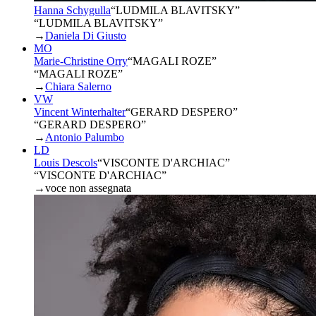
Hanna Schygulla
“
LUDMILA BLAVITSKY
”
“LUDMILA BLAVITSKY”
→
Daniela Di Giusto
MO
Marie-Christine Orry
“
MAGALI ROZE
”
“MAGALI ROZE”
→
Chiara Salerno
VW
Vincent Winterhalter
“
GERARD DESPERO
”
“GERARD DESPERO”
→
Antonio Palumbo
LD
Louis Descols
“
VISCONTE D'ARCHIAC
”
“VISCONTE D'ARCHIAC”
→
voce non assegnata