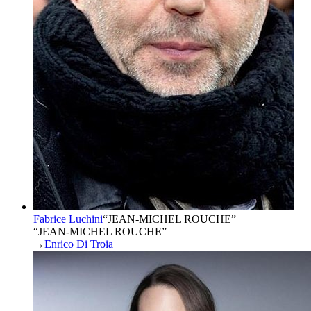
Fabrice Luchini
“
JEAN-MICHEL ROUCHE
”
“JEAN-MICHEL ROUCHE”
→
Enrico Di Troia