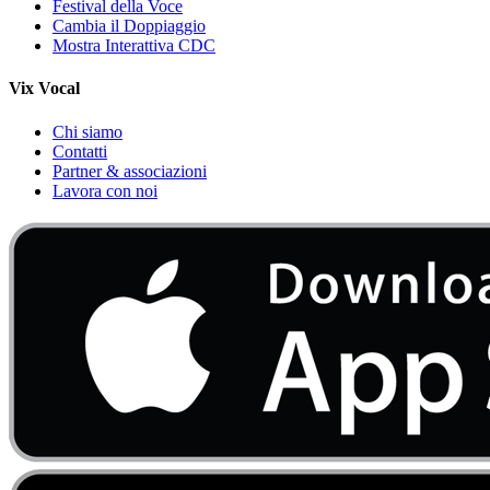
Festival della Voce
Cambia il Doppiaggio
Mostra Interattiva CDC
Vix Vocal
Chi siamo
Contatti
Partner & associazioni
Lavora con noi