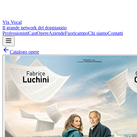
Vix
Vocal
Il grande network del doppiaggio
Professionisti
Cast
Opere
Aziende
Fuoricampo
Chi siamo
Contatti
Catalogo opere