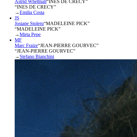
Astrid Whettnall
“
INES DE CRECY
”
“INES DE CRECY”
→
Emilia Costa
JS
Josiane Stoleru
“
MADELEINE PICK
”
“MADELEINE PICK”
→
Mirta Pepe
MF
Marc Fraize
“
JEAN-PIERRE GOURVEC
”
“JEAN-PIERRE GOURVEC”
→
Stefano Bianchini