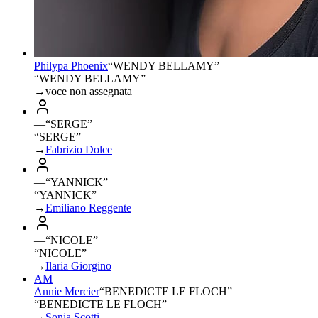
Philypa Phoenix
“
WENDY BELLAMY
”
“WENDY BELLAMY”
→
voce non assegnata
—
“
SERGE
”
“SERGE”
→
Fabrizio Dolce
—
“
YANNICK
”
“YANNICK”
→
Emiliano Reggente
—
“
NICOLE
”
“NICOLE”
→
Ilaria Giorgino
AM
Annie Mercier
“
BENEDICTE LE FLOCH
”
“BENEDICTE LE FLOCH”
→
Sonia Scotti