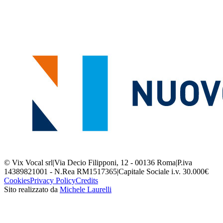
© Vix Vocal srl
|
Via Decio Filipponi, 12 - 00136 Roma
|
P.iva
14389821001 - N.Rea RM1517365
|
Capitale Sociale i.v. 30.000€
Cookies
Privacy Policy
Credits
Sito realizzato da
Michele Laurelli