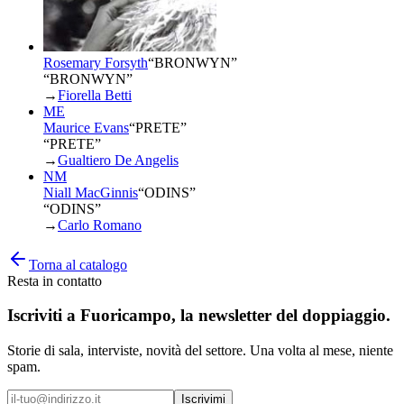
Rosemary Forsyth
“
BRONWYN
”
“BRONWYN”
→
Fiorella Betti
ME
Maurice Evans
“
PRETE
”
“PRETE”
→
Gualtiero De Angelis
NM
Niall MacGinnis
“
ODINS
”
“ODINS”
→
Carlo Romano
Torna al catalogo
Resta in contatto
Iscriviti a
Fuoricampo
, la newsletter del doppiaggio.
Storie di sala, interviste, novità del settore. Una volta al mese, niente
spam.
Iscrivimi