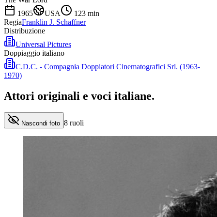
1965
USA
123
min
Regia
Franklin J. Schaffner
Distribuzione
Universal Pictures
Doppiaggio italiano
C.D.C. - Compagnia Doppiatori Cinematografici Srl. (1963-
1970)
Attori originali e
voci italiane
.
8
ruoli
Nascondi foto