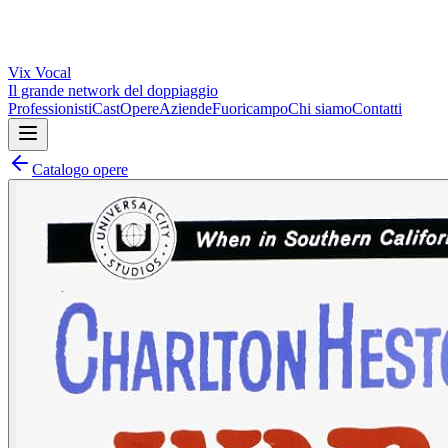
Vix
Vocal
Il grande network del doppiaggio
Professionisti
Cast
Opere
Aziende
Fuoricampo
Chi siamo
Contatti
Catalogo opere