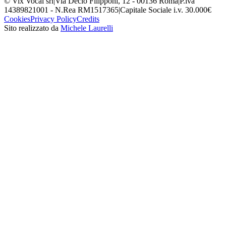
© Vix Vocal srl
|
Via Decio Filipponi, 12 - 00136 Roma
|
P.iva
14389821001 - N.Rea RM1517365
|
Capitale Sociale i.v. 30.000€
Cookies
Privacy Policy
Credits
Sito realizzato da
Michele Laurelli