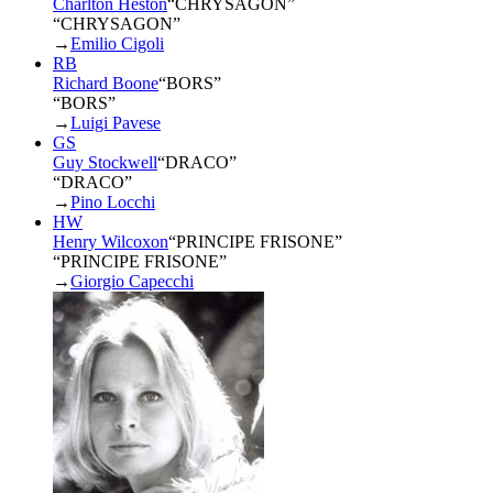
Charlton Heston
“
CHRYSAGON
”
“CHRYSAGON”
→
Emilio Cigoli
RB
Richard Boone
“
BORS
”
“BORS”
→
Luigi Pavese
GS
Guy Stockwell
“
DRACO
”
“DRACO”
→
Pino Locchi
HW
Henry Wilcoxon
“
PRINCIPE FRISONE
”
“PRINCIPE FRISONE”
→
Giorgio Capecchi