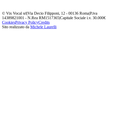
© Vix Vocal srl
|
Via Decio Filipponi, 12 - 00136 Roma
|
P.iva
14389821001 - N.Rea RM1517365
|
Capitale Sociale i.v. 30.000€
Cookies
Privacy Policy
Credits
Sito realizzato da
Michele Laurelli