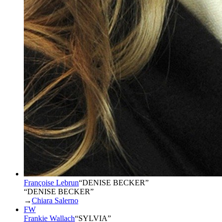
Françoise Lebrun
“
DENISE BECKER
”
“DENISE BECKER”
→
Chiara Salerno
FW
Frankie Wallach
“
SYLVIA
”