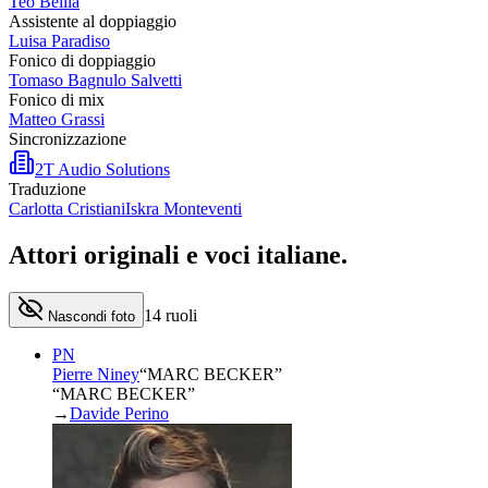
Teo Bellia
Assistente al doppiaggio
Luisa Paradiso
Fonico di doppiaggio
Tomaso Bagnulo Salvetti
Fonico di mix
Matteo Grassi
Sincronizzazione
2T Audio Solutions
Traduzione
Carlotta Cristiani
Iskra Monteventi
Attori originali e
voci italiane
.
14
ruoli
Nascondi foto
PN
Pierre Niney
“
MARC BECKER
”
“MARC BECKER”
→
Davide Perino