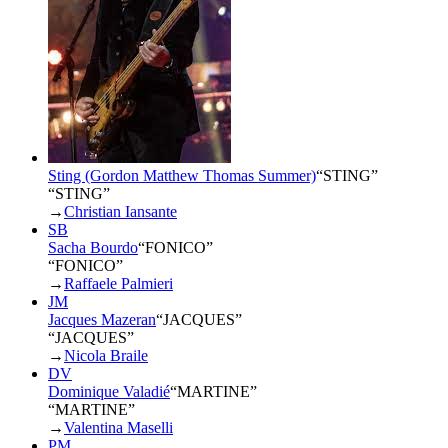
Sting (Gordon Matthew Thomas Summer)
“
STING
”
“STING”
→
Christian Iansante
SB
Sacha Bourdo
“
FONICO
”
“FONICO”
→
Raffaele Palmieri
JM
Jacques Mazeran
“
JACQUES
”
“JACQUES”
→
Nicola Braile
DV
Dominique Valadié
“
MARTINE
”
“MARTINE”
→
Valentina Maselli
PM