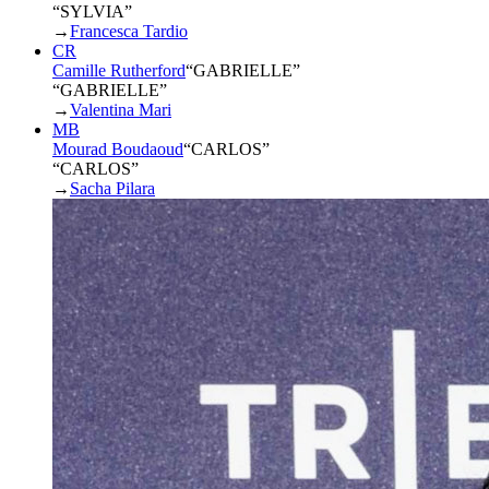
“SYLVIA”
→
Francesca Tardio
CR
Camille Rutherford
“
GABRIELLE
”
“GABRIELLE”
→
Valentina Mari
MB
Mourad Boudaoud
“
CARLOS
”
“CARLOS”
→
Sacha Pilara