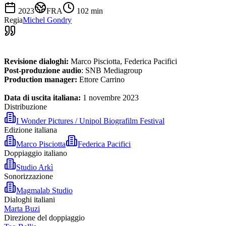
2023
FRA
102
min
Regia
Michel Gondry
Revisione dialoghi:
Marco Pisciotta, Federica Pacifici
Post-produzione audio
: SNB Mediagroup
Production manager:
Ettore Carrino
Data di uscita italiana:
1 novembre 2023
Distribuzione
I Wonder Pictures / Unipol Biografilm Festival
Edizione italiana
Marco Pisciotta
Federica Pacifici
Doppiaggio italiano
Studio Arkì
Sonorizzazione
Magmalab Studio
Dialoghi italiani
Marta Buzi
Direzione del doppiaggio