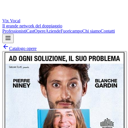
Vix
Vocal
Il grande network del doppiaggio
Professionisti
Cast
Opere
Aziende
Fuoricampo
Chi siamo
Contatti
Catalogo opere