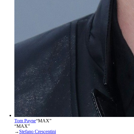
Tom Payne
“
MAX
”
“MAX”
→
Stefano Crescentini