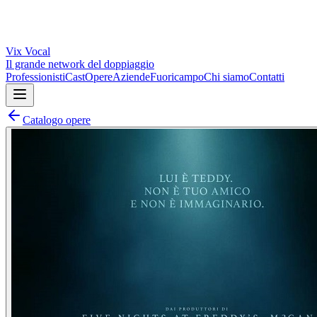
Vix
Vocal
Il grande network del doppiaggio
Professionisti
Cast
Opere
Aziende
Fuoricampo
Chi siamo
Contatti
Catalogo opere