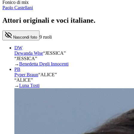
Fonico di mix
Paolo Castellani
Attori originali e
voci italiane
.
9
ruoli
Nascondi foto
DW
Dewanda Wise
“
JESSICA
”
“JESSICA”
→
Benedetta Degli Innocenti
PB
Pyper Braun
“
ALICE
”
“ALICE”
→
Luna Tosti