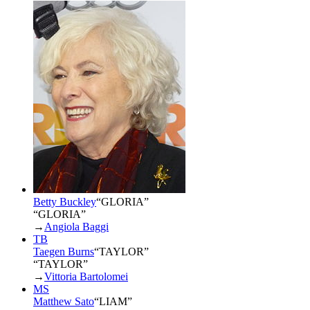
Betty Buckley
“
GLORIA
”
“GLORIA”
→
Angiola Baggi
TB
Taegen Burns
“
TAYLOR
”
“TAYLOR”
→
Vittoria Bartolomei
MS
Matthew Sato
“
LIAM
”