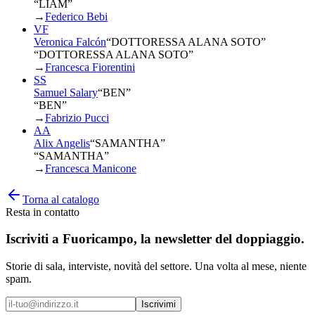
“LIAM”
→
Federico Bebi
VF
Veronica Falcón
“
DOTTORESSA ALANA SOTO
”
“DOTTORESSA ALANA SOTO”
→
Francesca Fiorentini
SS
Samuel Salary
“
BEN
”
“BEN”
→
Fabrizio Pucci
AA
Alix Angelis
“
SAMANTHA
”
“SAMANTHA”
→
Francesca Manicone
Torna al catalogo
Resta in contatto
Iscriviti a
Fuoricampo
, la newsletter del doppiaggio.
Storie di sala, interviste, novità del settore. Una volta al mese, niente
spam.
Iscrivimi