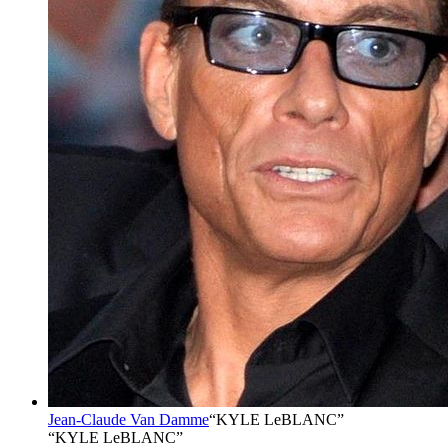
Jean-Claude Van Damme
“
KYLE LeBLANC
”
“KYLE LeBLANC”