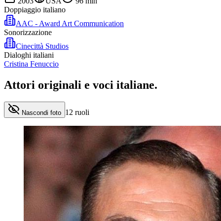
2003
USA
96
min
Doppiaggio italiano
AAC - Award Art Communication
Sonorizzazione
Cinecittà Studios
Dialoghi italiani
Cristina Fenuccio
Attori originali e
voci italiane
.
12
ruoli
Nascondi foto