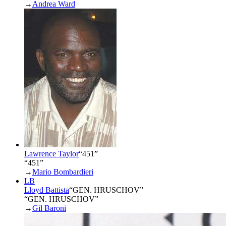
→
Andrea Ward
Lawrence Taylor
“
451
”
“451”
→
Mario Bombardieri
LB
Lloyd Battista
“
GEN. HRUSCHOV
”
“GEN. HRUSCHOV”
→
Gil Baroni