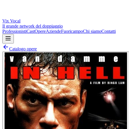
Vix
Vocal
Il grande network del doppiaggio
Professionisti
Cast
Opere
Aziende
Fuoricampo
Chi siamo
Contatti
Catalogo opere