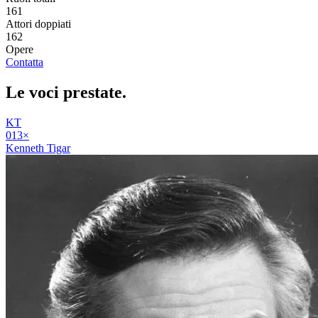
161
Attori doppiati
162
Opere
Contatta
Le voci
prestate
.
KT
01
3
×
Kenneth Tigar