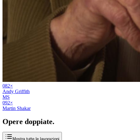
08
2
×
Andy Griffith
MS
09
2
×
Martin Shakar
Opere
doppiate
.
Mostra tutte le lavorazioni