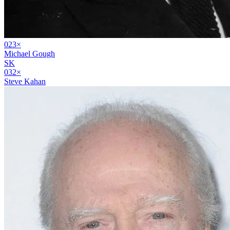
02
3
×
Michael Gough
SK
03
2
×
Steve Kahan