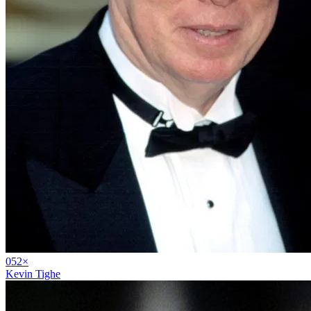
05
2
×
Kevin Tighe