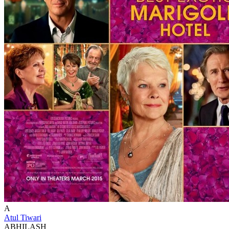
A
Atul Tiwari
ABHILASH