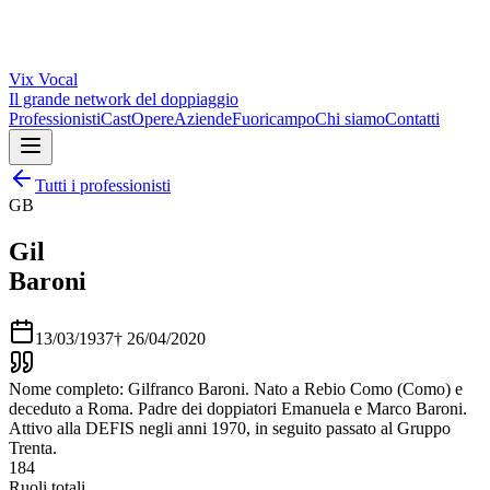
Vix
Vocal
Il grande network del doppiaggio
Professionisti
Cast
Opere
Aziende
Fuoricampo
Chi siamo
Contatti
Tutti i professionisti
GB
Gil
Baroni
13/03/1937
†
26/04/2020
Nome completo: Gilfranco Baroni. Nato a Rebio Como (Como) e
deceduto a Roma. Padre dei doppiatori Emanuela e Marco Baroni.
Attivo alla DEFIS negli anni 1970, in seguito passato al Gruppo
Trenta.
184
Ruoli totali