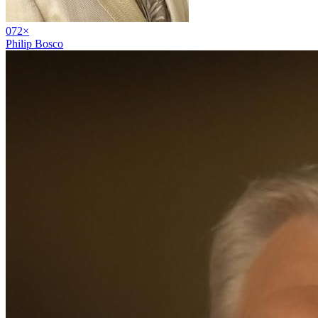
07
2
×
Philip Bosco