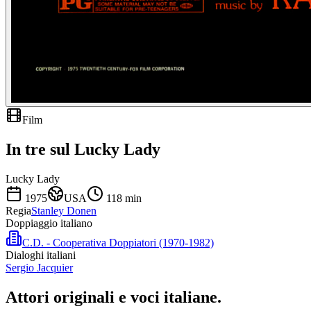
Film
In tre sul Lucky Lady
Lucky Lady
1975
USA
118
min
Regia
Stanley Donen
Doppiaggio italiano
C.D. - Cooperativa Doppiatori (1970-1982)
Dialoghi italiani
Sergio Jacquier
Attori originali e
voci italiane
.