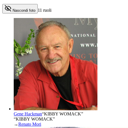
11
ruoli
Nascondi foto
Gene Hackman
“
KIBBY WOMACK
”
“KIBBY WOMACK”
→
Renato Mori