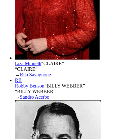
Liza Minnelli
“
CLAIRE
”
“CLAIRE”
→
Rita Savagnone
RB
Robby Benson
“
BILLY WEBBER
”
“BILLY WEBBER”
→
Sandro Acerbo