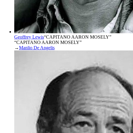
Geoffrey Lewis
“
CAPITANO AARON MOSELY
”
“CAPITANO AARON MOSELY”
→
Manlio De Angelis