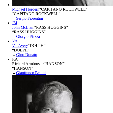
Michael Hordern
“
CAPITANO ROCKWELL
”
“CAPITANO ROCKWELL”
→
Sergio Fiorentini
JM
John McLiam
“
RASS HUGGINS
”
“RASS HUGGINS”
→
Giorgio Piazza
VA
Val Avery
“
DOLPH
”
“DOLPH”
→
Gino Donato
RA
Richard Armbruster
“
HANSON
”
“HANSON”
→
Gianfranco Bellini