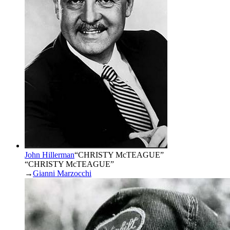
John Hillerman
“
CHRISTY McTEAGUE
”
“CHRISTY McTEAGUE”
→
Gianni Marzocchi