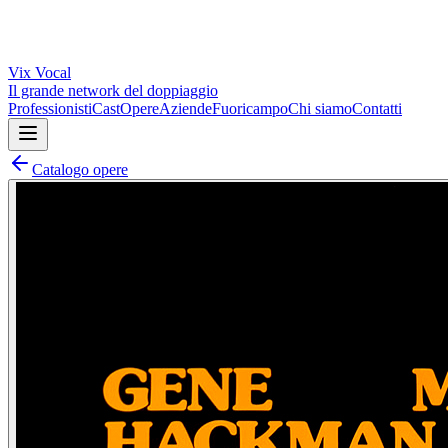
Vix
Vocal
Il grande network del doppiaggio
Professionisti
Cast
Opere
Aziende
Fuoricampo
Chi siamo
Contatti
Catalogo opere