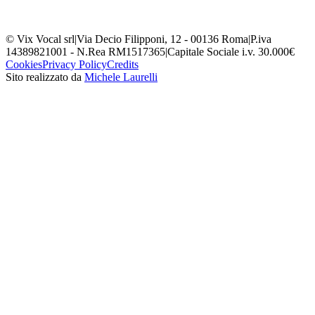
© Vix Vocal srl
|
Via Decio Filipponi, 12 - 00136 Roma
|
P.iva
14389821001 - N.Rea RM1517365
|
Capitale Sociale i.v. 30.000€
Cookies
Privacy Policy
Credits
Sito realizzato da
Michele Laurelli