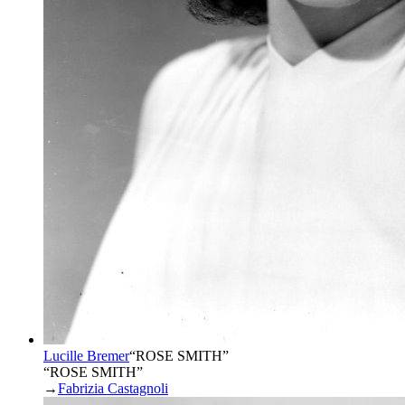
Lucille Bremer
“
ROSE SMITH
”
“ROSE SMITH”
→
Fabrizia Castagnoli