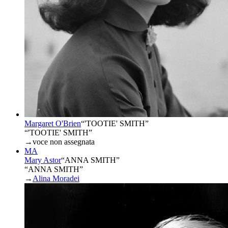
Margaret O'Brien
“
'TOOTIE' SMITH
”
“'TOOTIE' SMITH”
→
voce non assegnata
MA
Mary Astor
“
ANNA SMITH
”
“ANNA SMITH”
→
Alina Moradei