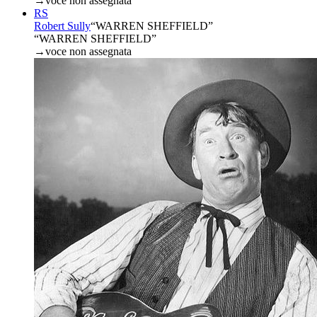
→
voce non assegnata
RS
Robert Sully
“
WARREN SHEFFIELD
”
“WARREN SHEFFIELD”
→
voce non assegnata