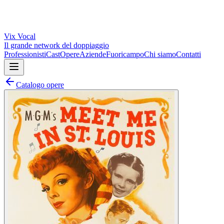
Vix
Vocal
Il grande network del doppiaggio
Professionisti
Cast
Opere
Aziende
Fuoricampo
Chi siamo
Contatti
Catalogo opere