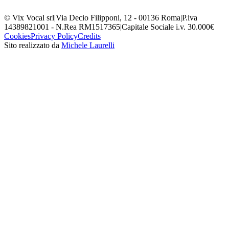
© Vix Vocal srl
|
Via Decio Filipponi, 12 - 00136 Roma
|
P.iva
14389821001 - N.Rea RM1517365
|
Capitale Sociale i.v. 30.000€
Cookies
Privacy Policy
Credits
Sito realizzato da
Michele Laurelli