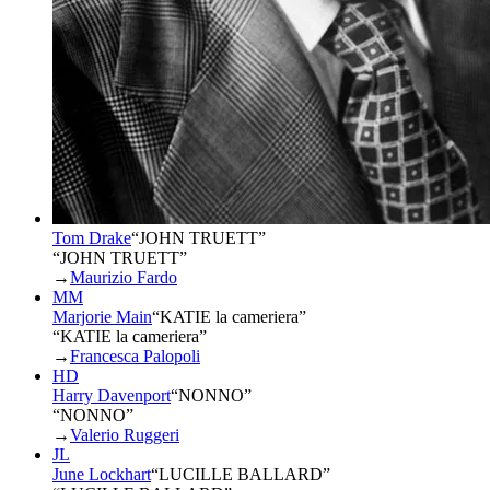
Tom Drake
“
JOHN TRUETT
”
“JOHN TRUETT”
→
Maurizio Fardo
MM
Marjorie Main
“
KATIE la cameriera
”
“KATIE la cameriera”
→
Francesca Palopoli
HD
Harry Davenport
“
NONNO
”
“NONNO”
→
Valerio Ruggeri
JL
June Lockhart
“
LUCILLE BALLARD
”