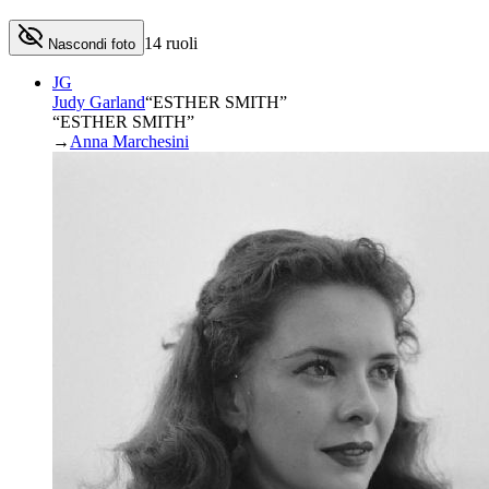
14
ruoli
Nascondi foto
JG
Judy Garland
“
ESTHER SMITH
”
“ESTHER SMITH”
→
Anna Marchesini