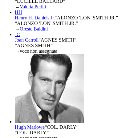
“LUCILLE BALLARD”
→
Valeria Perilli
HH
Henry H. Daniels Jr.
“
ALONZO 'LON' SMITH JR.
”
“ALONZO 'LON' SMITH JR.”
→
Oreste Baldini
JC
Joan Carroll
“
AGNES SMITH
”
“AGNES SMITH”
→
voce non assegnata
Hugh Marlowe
“
COL. DARLY
”
“COL. DARLY”