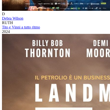
D
Debra Wilson
RUTH
Tito e Vinni a tutto ritmo
2024