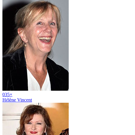
03
5
×
Hélène Vincent