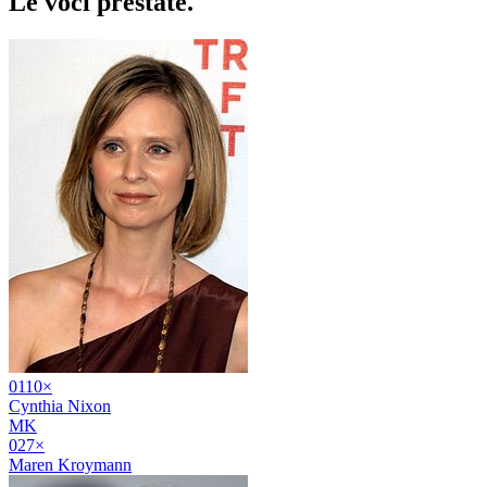
Le voci
prestate
.
01
10
×
Cynthia Nixon
MK
02
7
×
Maren Kroymann