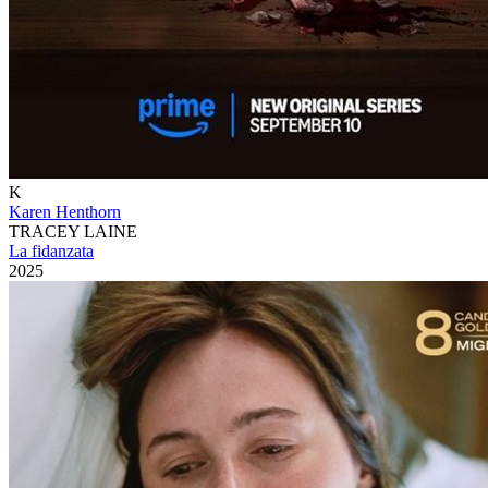
K
Karen Henthorn
TRACEY LAINE
La fidanzata
2025