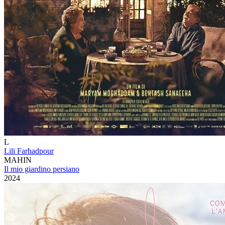
L
Lili Farhadpour
MAHIN
Il mio giardino persiano
2024