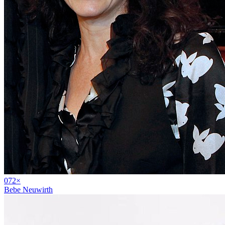
07
2
×
Bebe Neuwirth