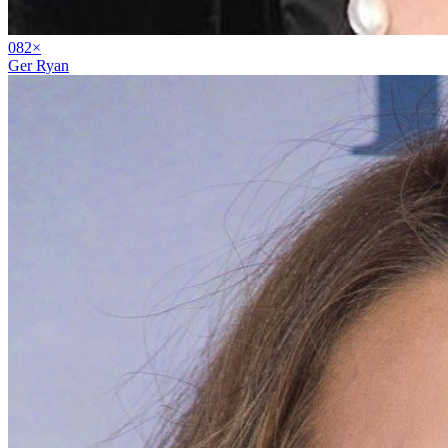
08
2
×
Ger Ryan