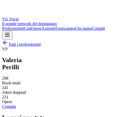
Vix
Vocal
Il grande network del doppiaggio
Professionisti
Cast
Opere
Aziende
Fuoricampo
Chi siamo
Contatti
Tutti i professionisti
VP
Valeria
Perilli
298
Ruoli totali
241
Attori doppiati
231
Opere
Contatta