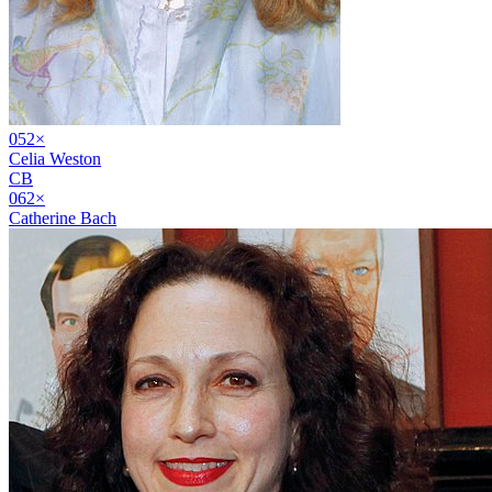
05
2
×
Celia Weston
CB
06
2
×
Catherine Bach