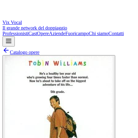
Vix
Vocal
Il grande network del doppiaggio
Professionisti
Cast
Opere
Aziende
Fuoricampo
Chi siamo
Contatti
Catalogo opere