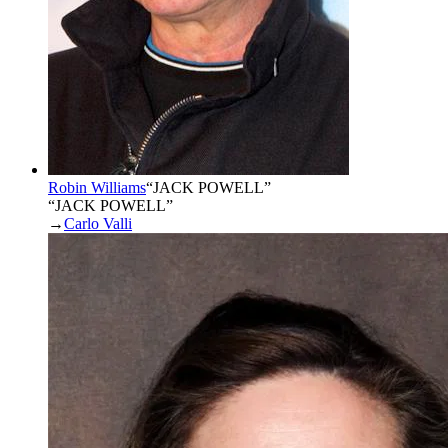
Robin Williams
“
JACK POWELL
”
“JACK POWELL”
→
Carlo Valli