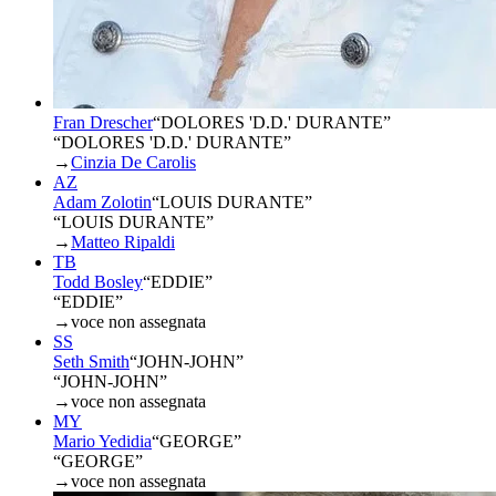
Fran Drescher
“
DOLORES 'D.D.' DURANTE
”
“DOLORES 'D.D.' DURANTE”
→
Cinzia De Carolis
AZ
Adam Zolotin
“
LOUIS DURANTE
”
“LOUIS DURANTE”
→
Matteo Ripaldi
TB
Todd Bosley
“
EDDIE
”
“EDDIE”
→
voce non assegnata
SS
Seth Smith
“
JOHN-JOHN
”
“JOHN-JOHN”
→
voce non assegnata
MY
Mario Yedidia
“
GEORGE
”
“GEORGE”
→
voce non assegnata