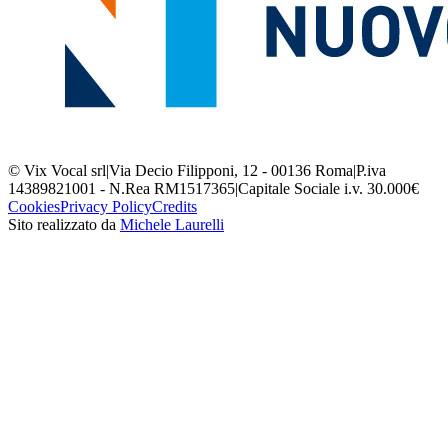
© Vix Vocal srl
|
Via Decio Filipponi, 12 - 00136 Roma
|
P.iva
14389821001 - N.Rea RM1517365
|
Capitale Sociale i.v. 30.000€
Cookies
Privacy Policy
Credits
Sito realizzato da
Michele Laurelli