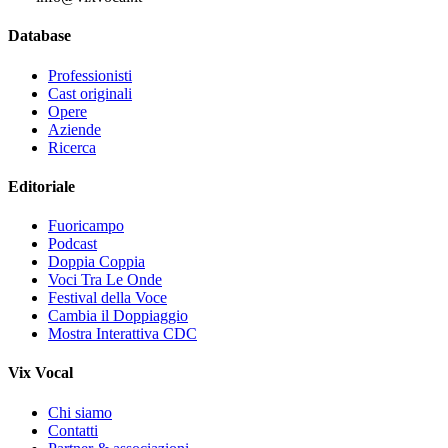
Database
Professionisti
Cast originali
Opere
Aziende
Ricerca
Editoriale
Fuoricampo
Podcast
Doppia Coppia
Voci Tra Le Onde
Festival della Voce
Cambia il Doppiaggio
Mostra Interattiva CDC
Vix Vocal
Chi siamo
Contatti