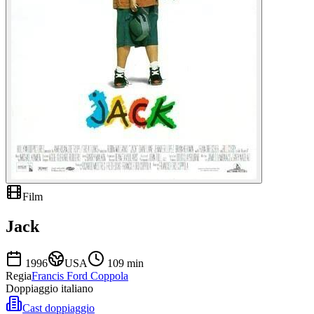
Film
Jack
1996
USA
109
min
Regia
Francis Ford Coppola
Doppiaggio italiano
Cast doppiaggio