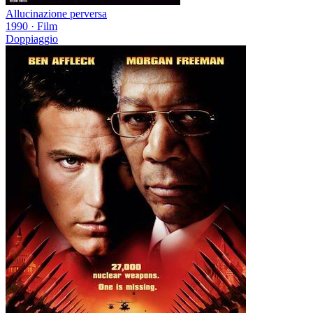
Allucinazione perversa
1990
·
Film
Doppiaggio