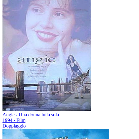
Angie - Una donna tutta sola
1994
·
Film
Doppiaggio