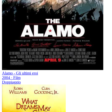
Alamo - Gli ultimi eroi
2004
·
Film
Doppiaggio