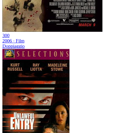
300
2006
·
Film
Doppiaggio