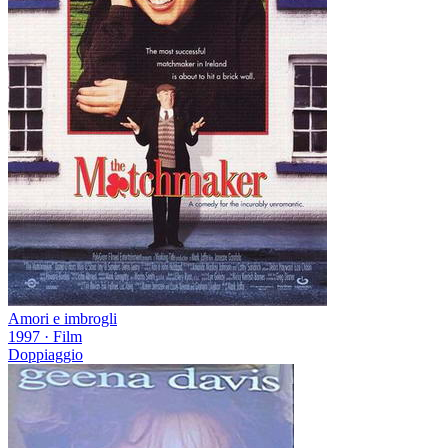
Amori e imbrogli
1997
·
Film
Doppiaggio