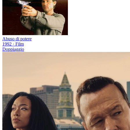
Abuso di potere
1992
·
Film
Doppiaggio