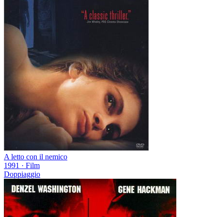
A letto con il nemico
1991
·
Film
Doppiaggio