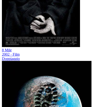
8 Mile
2002
·
Film
Doppiaggio