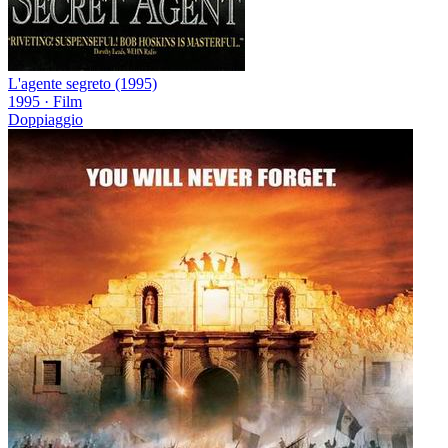
L'agente segreto (1995)
1995
·
Film
Doppiaggio