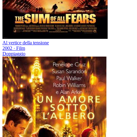
Al vertice della tensione
2002
·
Film
Doppiaggio