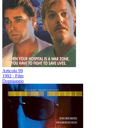
Articolo 99
1992
·
Film
Doppiaggio