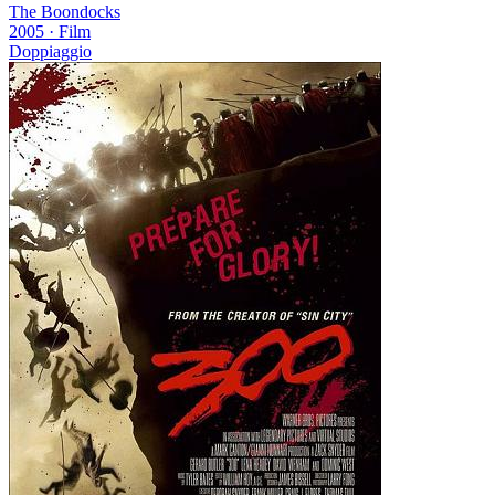
The Boondocks
2005
·
Film
Doppiaggio