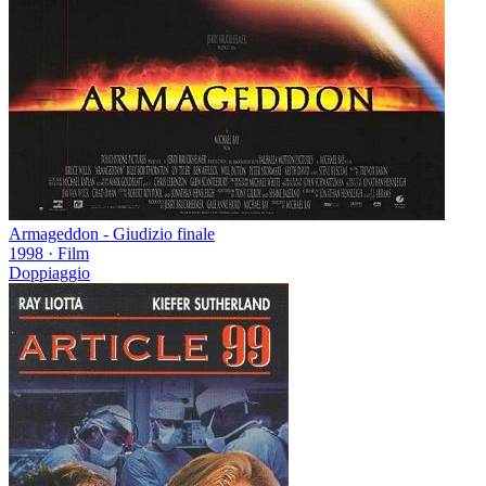
Armageddon - Giudizio finale
1998
·
Film
Doppiaggio