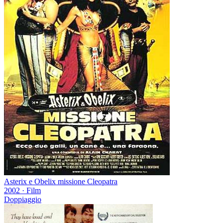
Asterix e Obelix missione Cleopatra
2002
·
Film
Doppiaggio