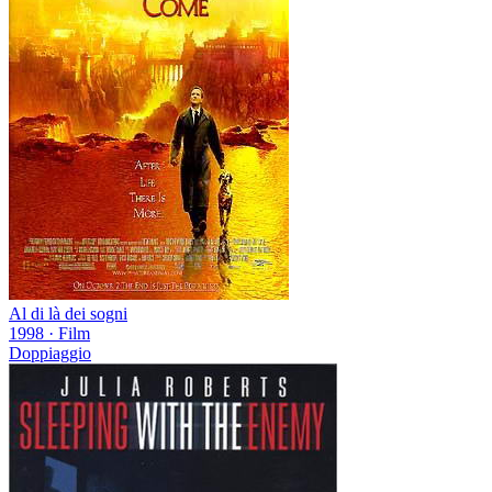
Al di là dei sogni
1998
·
Film
Doppiaggio