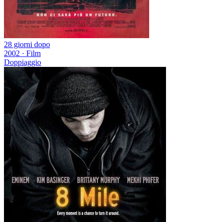
28 giorni dopo
2002
·
Film
Doppiaggio