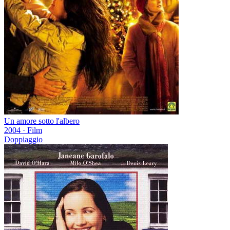
Un amore sotto l'albero
2004
·
Film
Doppiaggio