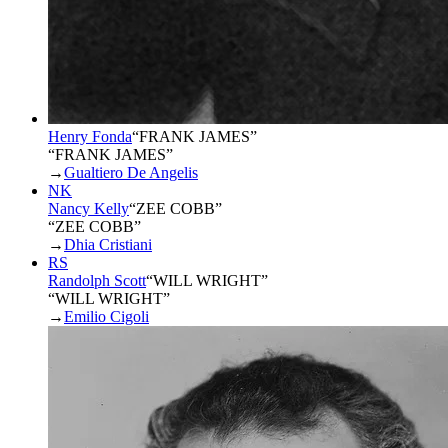
Henry Fonda
“
FRANK JAMES
”
“FRANK JAMES”
→
Gualtiero De Angelis
NK
Nancy Kelly
“
ZEE COBB
”
“ZEE COBB”
→
Dhia Cristiani
RS
Randolph Scott
“
WILL WRIGHT
”
“WILL WRIGHT”
→
Emilio Cigoli