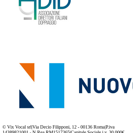
© Vix Vocal srl
|
Via Decio Filipponi, 12 - 00136 Roma
|
P.iva
14389821001 - N.Rea RM1517365
|
Capitale Sociale i.v. 30.000€