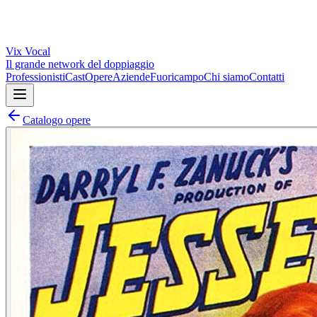
Vix
Vocal
Il grande network del doppiaggio
Professionisti
Cast
Opere
Aziende
Fuoricampo
Chi siamo
Contatti
Catalogo opere