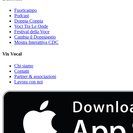
Fuoricampo
Podcast
Doppia Coppia
Voci Tra Le Onde
Festival della Voce
Cambia il Doppiaggio
Mostra Interattiva CDC
Vix Vocal
Chi siamo
Contatti
Partner & associazioni
Lavora con noi