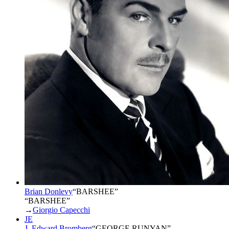
Brian Donlevy
“
BARSHEE
”
“BARSHEE”
→
Giorgio Capecchi
JE
J. Edward Bromberg
“
GEORGE RUNYAN
”