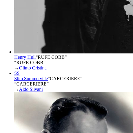
Henry Hull
“
RUFE COBB
”
“RUFE COBB”
→
Olinto Cristina
SS
Slim Summerville
“
CARCERIERE
”
“CARCERIERE”
→
Aldo Silvani