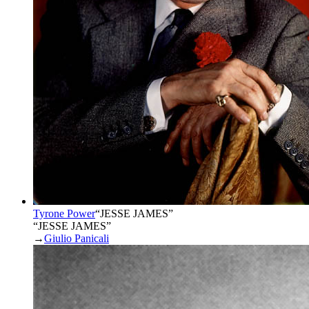
Tyrone Power
“
JESSE JAMES
”
“JESSE JAMES”
→
Giulio Panicali