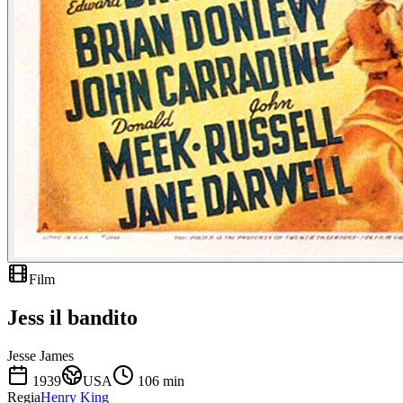
Film
Jess il bandito
Jesse James
1939
USA
106
min
Regia
Henry King