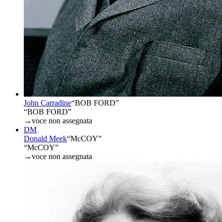
John Carradine
“
BOB FORD
”
“BOB FORD”
→
voce non assegnata
DM
Donald Meek
“
McCOY
”
“McCOY”
→
voce non assegnata