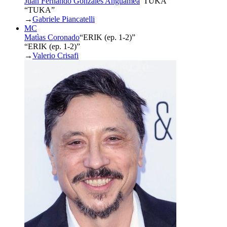
Juan Fernando Gonzàles Anguamea
“
TUKA
”
“TUKA”
→
Gabriele Piancatelli
MC
Matìas Coronado
“
ERIK (ep. 1-2)
”
“ERIK (ep. 1-2)”
→
Valerio Crisafi