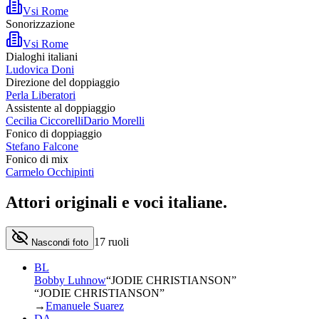
Vsi Rome
Sonorizzazione
Vsi Rome
Dialoghi italiani
Ludovica Doni
Direzione del doppiaggio
Perla Liberatori
Assistente al doppiaggio
Cecilia Ciccorelli
Dario Morelli
Fonico di doppiaggio
Stefano Falcone
Fonico di mix
Carmelo Occhipinti
Attori originali e
voci italiane
.
17
ruoli
Nascondi foto
BL
Bobby Luhnow
“
JODIE CHRISTIANSON
”
“JODIE CHRISTIANSON”
→
Emanuele Suarez
DA