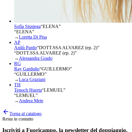
Sofìa Sisniega
“
ELENA
”
“ELENA”
→
Loretta Di Pisa
AP
Anilù Pardo
“
DOTT.SSA ALVAREZ (ep. 2)
”
“DOTT.SSA ALVAREZ (ep. 2)”
→
Alessandra Grado
RG
Ray Garduño
“
GUILLERMO
”
“GUILLERMO”
→
Luca Graziani
TH
Tenoch Huerta
“
LEMUEL
”
“LEMUEL”
→
Andrea Mete
Torna al catalogo
Resta in contatto
Iscriviti a
Fuoricampo
, la newsletter del doppiaggio.