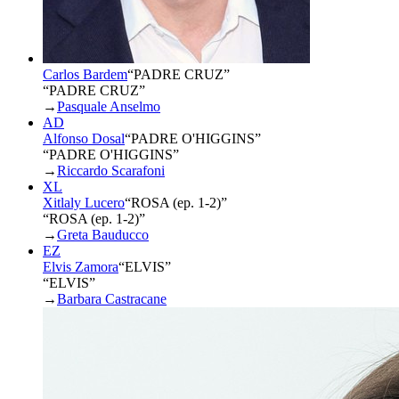
Carlos Bardem
“
PADRE CRUZ
”
“PADRE CRUZ”
→
Pasquale Anselmo
AD
Alfonso Dosal
“
PADRE O'HIGGINS
”
“PADRE O'HIGGINS”
→
Riccardo Scarafoni
XL
Xitlaly Lucero
“
ROSA (ep. 1-2)
”
“ROSA (ep. 1-2)”
→
Greta Bauducco
EZ
Elvis Zamora
“
ELVIS
”
“ELVIS”
→
Barbara Castracane