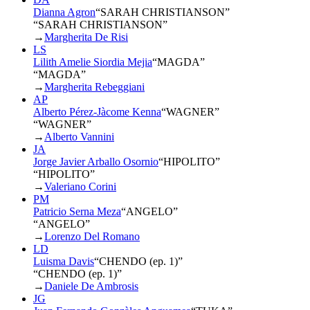
Dianna Agron
“
SARAH CHRISTIANSON
”
“SARAH CHRISTIANSON”
→
Margherita De Risi
LS
Lilith Amelie Siordia Mejia
“
MAGDA
”
“MAGDA”
→
Margherita Rebeggiani
AP
Alberto Pérez-Jàcome Kenna
“
WAGNER
”
“WAGNER”
→
Alberto Vannini
JA
Jorge Javier Arballo Osornio
“
HIPOLITO
”
“HIPOLITO”
→
Valeriano Corini
PM
Patricio Serna Meza
“
ANGELO
”
“ANGELO”
→
Lorenzo Del Romano
LD
Luisma Davis
“
CHENDO (ep. 1)
”
“CHENDO (ep. 1)”
→
Daniele De Ambrosis
JG