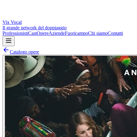
Vix
Vocal
Il grande network del doppiaggio
Professionisti
Cast
Opere
Aziende
Fuoricampo
Chi siamo
Contatti
Catalogo opere