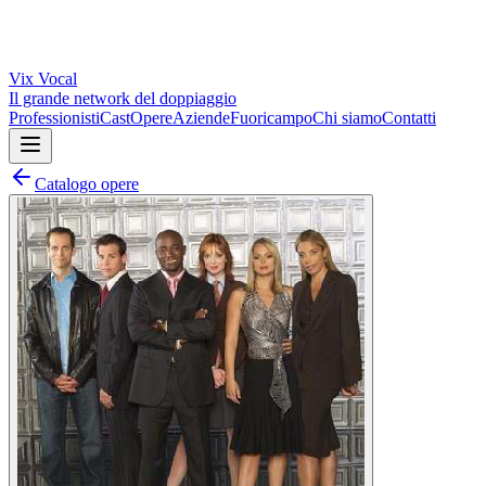
Vix
Vocal
Il grande network del doppiaggio
Professionisti
Cast
Opere
Aziende
Fuoricampo
Chi siamo
Contatti
Catalogo opere