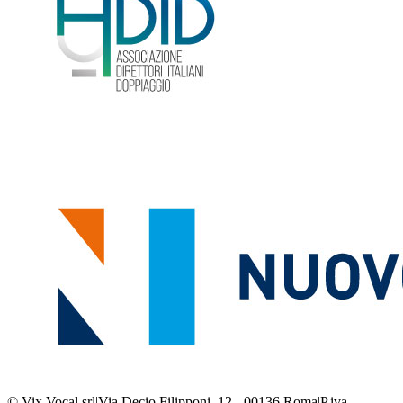
© Vix Vocal srl
|
Via Decio Filipponi, 12 - 00136 Roma
|
P.iva