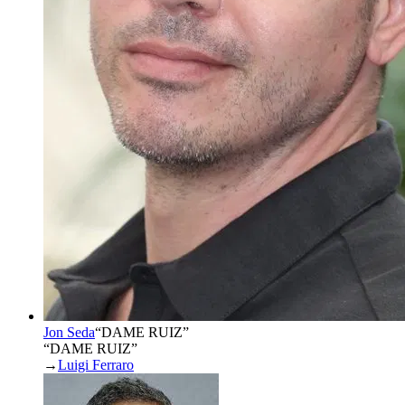
Jon Seda
“
DAME RUIZ
”
“DAME RUIZ”
→
Luigi Ferraro