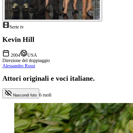
Serie tv
Kevin Hill
2004
USA
Direzione del doppiaggio
Alessandro Rossi
Attori originali e
voci italiane
.
6
ruoli
Nascondi foto