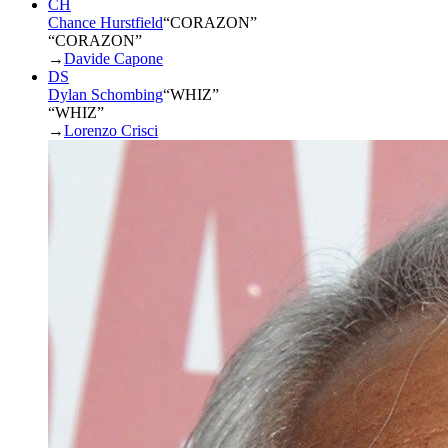
CH
Chance Hurstfield
“
CORAZON
”
“CORAZON”
→
Davide Capone
DS
Dylan Schombing
“
WHIZ
”
“WHIZ”
→
Lorenzo Crisci