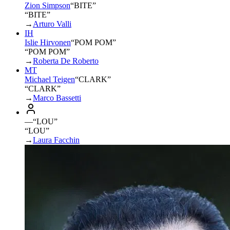
Zion Simpson
“
BITE
”
“BITE”
→
Arturo Valli
IH
Islie Hirvonen
“
POM POM
”
“POM POM”
→
Roberta De Roberto
MT
Michael Teigen
“
CLARK
”
“CLARK”
→
Marco Bassetti
—
“
LOU
”
“LOU”
→
Laura Facchin