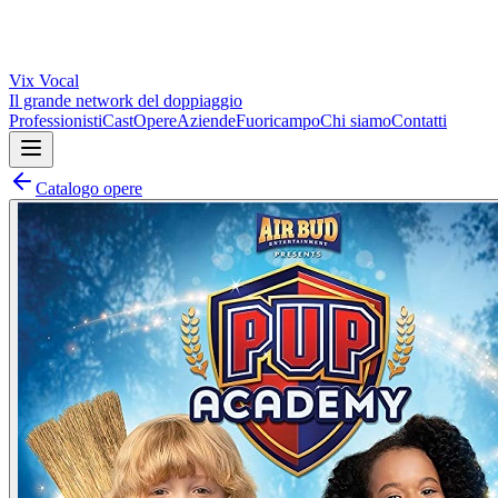
Vix
Vocal
Il grande network del doppiaggio
Professionisti
Cast
Opere
Aziende
Fuoricampo
Chi siamo
Contatti
Catalogo opere