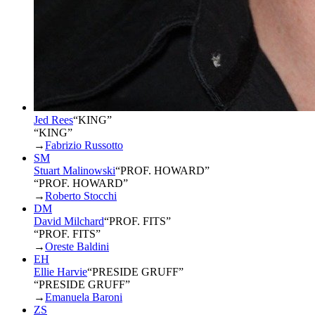
Jed Rees
“
KING
”
“KING”
→
Fabrizio Russotto
SM
Stuart Malinowski
“
PROF. HOWARD
”
“PROF. HOWARD”
→
Roberto Stocchi
DM
David Milchard
“
PROF. FITS
”
“PROF. FITS”
→
Oreste Baldini
EH
Ellie Harvie
“
PRESIDE GRUFF
”
“PRESIDE GRUFF”
→
Emanuela Baroni
ZS