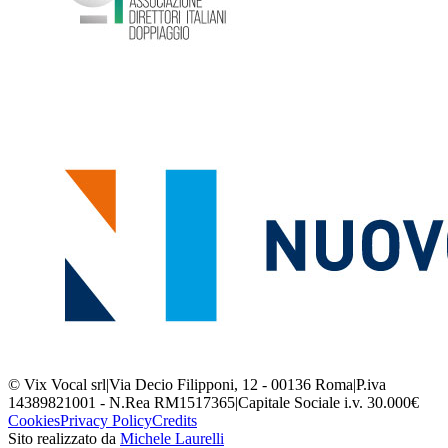
© Vix Vocal srl
|
Via Decio Filipponi, 12 - 00136 Roma
|
P.iva
14389821001 - N.Rea RM1517365
|
Capitale Sociale i.v. 30.000€
Cookies
Privacy Policy
Credits
Sito realizzato da
Michele Laurelli