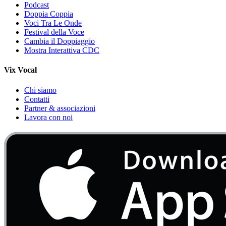
Podcast
Doppia Coppia
Voci Tra Le Onde
Festival della Voce
Cambia il Doppiaggio
Mostra Interattiva CDC
Vix Vocal
Chi siamo
Contatti
Partner & associazioni
Lavora con noi