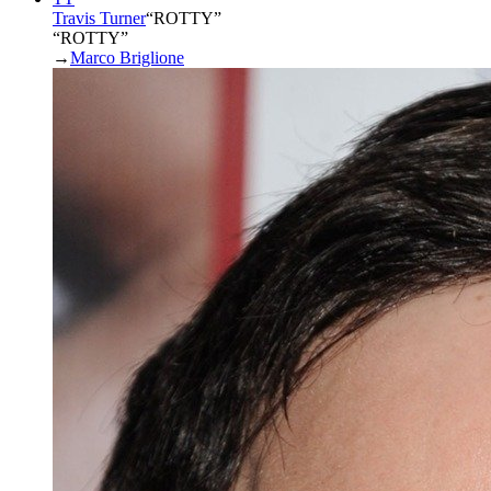
Travis Turner
“
ROTTY
”
“ROTTY”
→
Marco Briglione