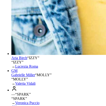
Aria Birch
“
IZZY
”
“IZZY”
→
Lucrezia Roma
GM
Gabrielle Miller
“
MOLLY
”
“MOLLY”
→
Valeria Vidali
—
“
SPARK
”
“SPARK”
→
Veronica Puccio