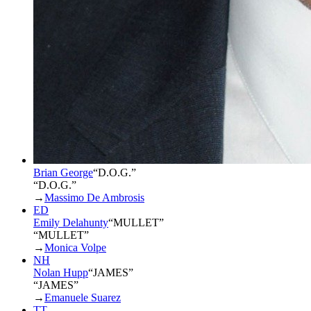
Brian George
“
D.O.G.
”
“D.O.G.”
→
Massimo De Ambrosis
ED
Emily Delahunty
“
MULLET
”
“MULLET”
→
Monica Volpe
NH
Nolan Hupp
“
JAMES
”
“JAMES”
→
Emanuele Suarez
TT