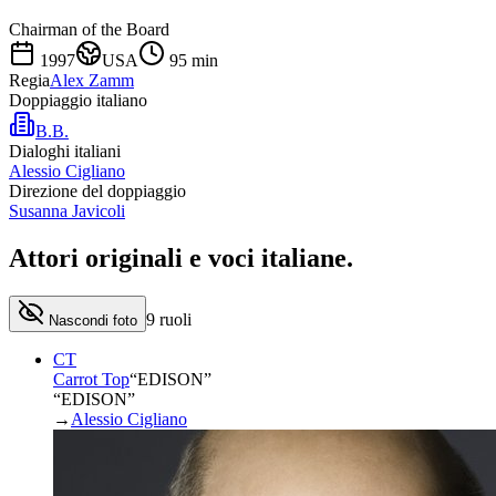
Chairman of the Board
1997
USA
95
min
Regia
Alex Zamm
Doppiaggio italiano
B.B.
Dialoghi italiani
Alessio Cigliano
Direzione del doppiaggio
Susanna Javicoli
Attori originali e
voci italiane
.
9
ruoli
Nascondi foto
CT
Carrot Top
“
EDISON
”
“EDISON”
→
Alessio Cigliano