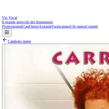
Vix
Vocal
Il grande network del doppiaggio
Professionisti
Cast
Opere
Aziende
Fuoricampo
Chi siamo
Contatti
Catalogo opere