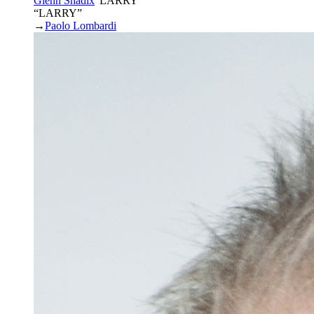
Glenn Shadix
“
LARRY
”
“LARRY”
→
Paolo Lombardi