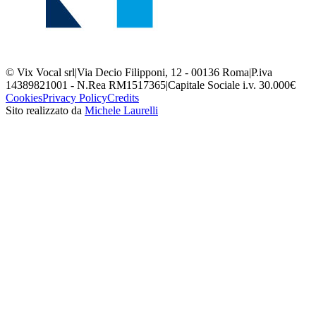
© Vix Vocal srl
|
Via Decio Filipponi, 12 - 00136 Roma
|
P.iva
14389821001 - N.Rea RM1517365
|
Capitale Sociale i.v. 30.000€
Cookies
Privacy Policy
Credits
Sito realizzato da
Michele Laurelli