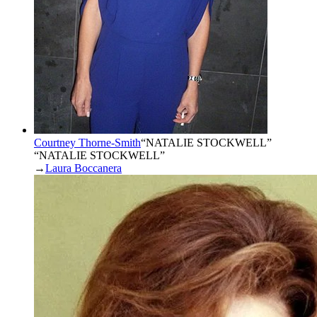
Courtney Thorne-Smith
“
NATALIE STOCKWELL
”
“NATALIE STOCKWELL”
→
Laura Boccanera