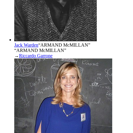
Jack Warden
“
ARMAND McMILLAN
”
“ARMAND McMILLAN”
→
Riccardo Garrone