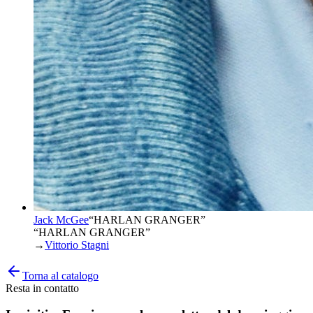
Jack McGee
“
HARLAN GRANGER
”
“HARLAN GRANGER”
→
Vittorio Stagni
Torna al catalogo
Resta in contatto