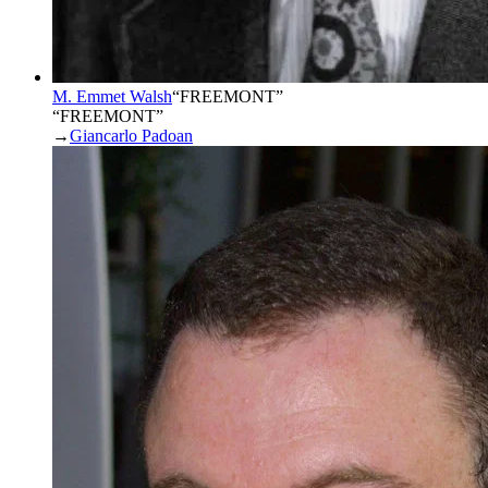
M. Emmet Walsh
“
FREEMONT
”
“FREEMONT”
→
Giancarlo Padoan