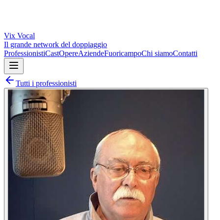
Vix
Vocal
Il grande network del doppiaggio
Professionisti
Cast
Opere
Aziende
Fuoricampo
Chi siamo
Contatti
Tutti i professionisti