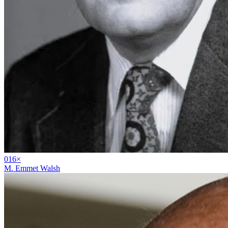
01
6
×
M. Emmet Walsh