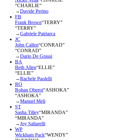
“CHARLIE”
→
Davide Perino
FB
Frank Brown
“
TERRY
”
“TERRY”
→
Gabriele Patriarca
JC
John Callen
“
CONRAD
”
“CONRAD”
→
Dario De Grassi
BA
Beth Allen
“
ELLIE
”
“ELLIE”
→
Rachele Paolelli
RO
Rohan Oberoi
“
ASHOKA
”
“ASHOKA”
→
Manuel Meli
ST
Sasha Tilley
“
MIRANDA
”
“MIRANDA”
→
Joy Saltarelli
WP
Wickham Pack
“
WENDY
”