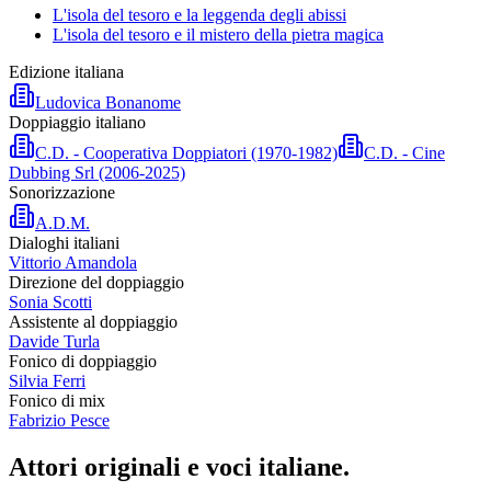
L'isola del tesoro e la leggenda degli abissi
L'isola del tesoro e il mistero della pietra magica
Edizione italiana
Ludovica Bonanome
Doppiaggio italiano
C.D. - Cooperativa Doppiatori (1970-1982)
C.D. - Cine
Dubbing Srl (2006-2025)
Sonorizzazione
A.D.M.
Dialoghi italiani
Vittorio Amandola
Direzione del doppiaggio
Sonia Scotti
Assistente al doppiaggio
Davide Turla
Fonico di doppiaggio
Silvia Ferri
Fonico di mix
Fabrizio Pesce
Attori originali e
voci italiane
.