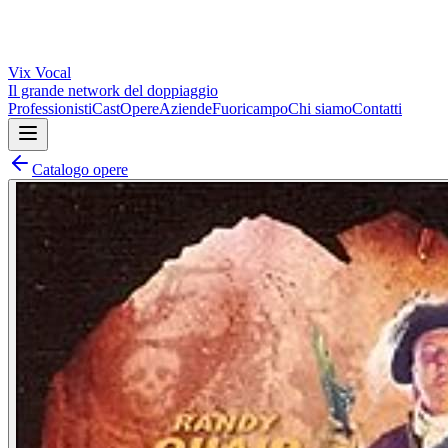
Vix
Vocal
Il grande network del doppiaggio
Professionisti
Cast
Opere
Aziende
Fuoricampo
Chi siamo
Contatti
Catalogo opere