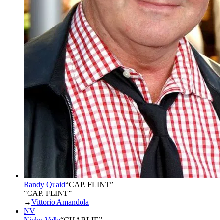
Randy Quaid
“
CAP. FLINT
”
“CAP. FLINT”
→
Vittorio Amandola
NV
Nicko Vella
“
CHARLIE
”