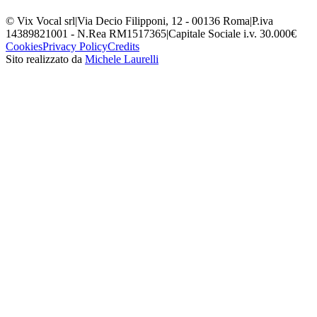
© Vix Vocal srl
|
Via Decio Filipponi, 12 - 00136 Roma
|
P.iva
14389821001 - N.Rea RM1517365
|
Capitale Sociale i.v. 30.000€
Cookies
Privacy Policy
Credits
Sito realizzato da
Michele Laurelli