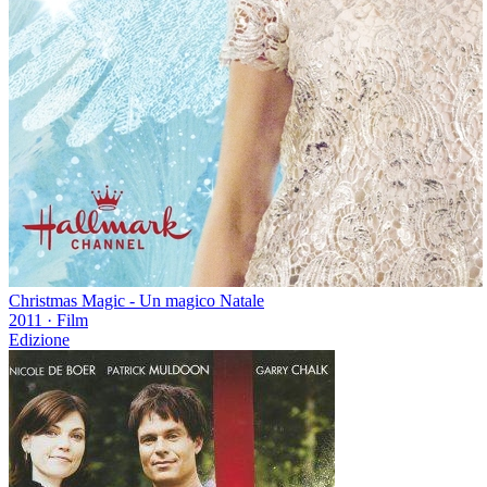
Christmas Magic - Un magico Natale
2011
·
Film
Edizione