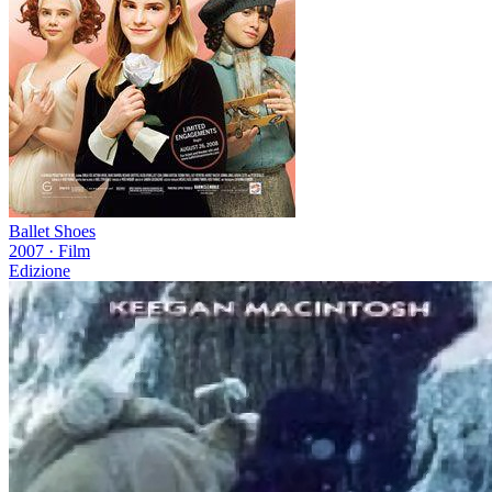
Ballet Shoes
2007
·
Film
Edizione