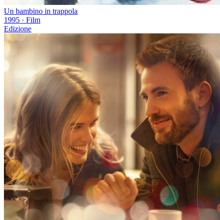
Un bambino in trappola
1995
·
Film
Edizione