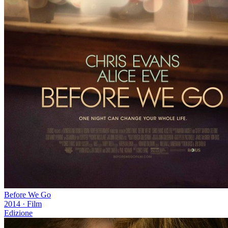
Before We Go
2014
·
Film
Edizione