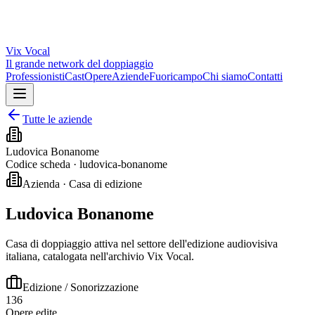
Vix
Vocal
Il grande network del doppiaggio
Professionisti
Cast
Opere
Aziende
Fuoricampo
Chi siamo
Contatti
Tutte le aziende
Ludovica Bonanome
Codice scheda ·
ludovica-bonanome
Azienda · Casa di edizione
Ludovica Bonanome
Casa di doppiaggio attiva nel settore dell'edizione audiovisiva
italiana, catalogata nell'archivio Vix Vocal.
Edizione / Sonorizzazione
136
Opere edite