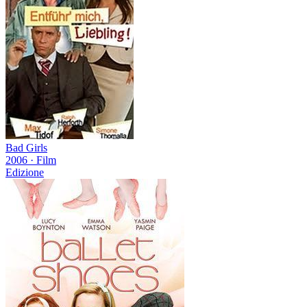
Bad Girls
2006
·
Film
Edizione