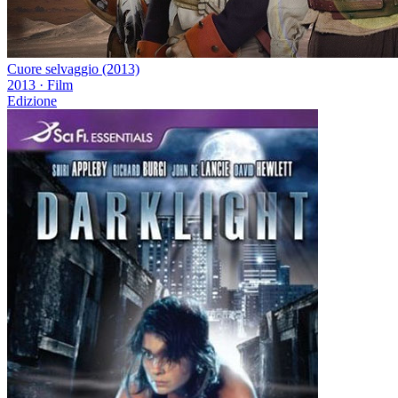
Cuore selvaggio (2013)
2013
·
Film
Edizione