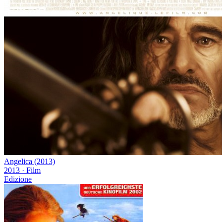
Angelica (2013)
2013
·
Film
Edizione