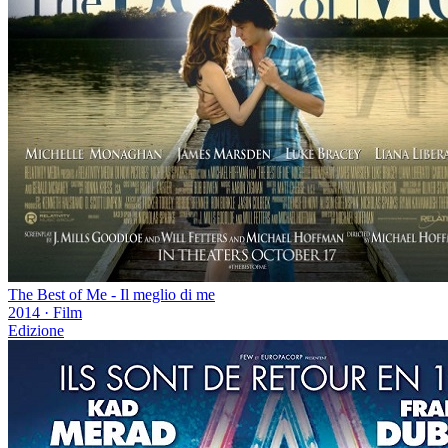
The Best of Me - Il meglio di me
2014
·
Film
Edizione