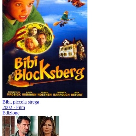
Bibi, piccola strega
2002
·
Film
Edizione