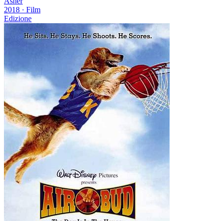
Asher
2018
·
Film
Edizione