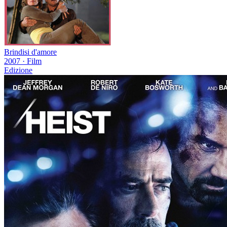
Brindisi d'amore
2007
·
Film
Edizione