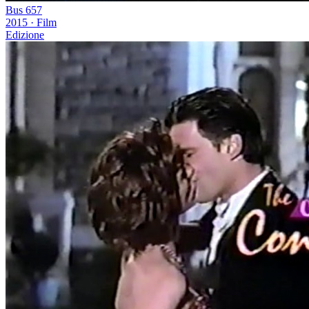
Bus 657
2015
·
Film
Edizione