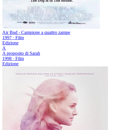
Air Bud - Campione a quattro zampe
1997
·
Film
Edizione
A
A proposito di Sarah
1998
·
Film
Edizione