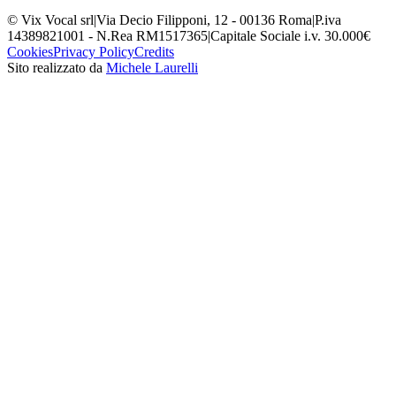
© Vix Vocal srl
|
Via Decio Filipponi, 12 - 00136 Roma
|
P.iva
14389821001 - N.Rea RM1517365
|
Capitale Sociale i.v. 30.000€
Cookies
Privacy Policy
Credits
Sito realizzato da
Michele Laurelli