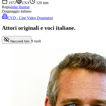
1972
USA
120
min
Regia
John Huston
Doppiaggio italiano
CVD - Cine Video Doppiatori
Attori originali e
voci italiane
.
9
ruoli
Nascondi foto