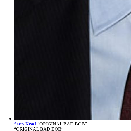
Stacy Keach
“
ORIGINAL BAD BOB
”
“ORIGINAL BAD BOB”