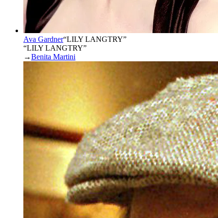
Ava Gardner
“
LILY LANGTRY
”
“LILY LANGTRY”
→
Benita Martini