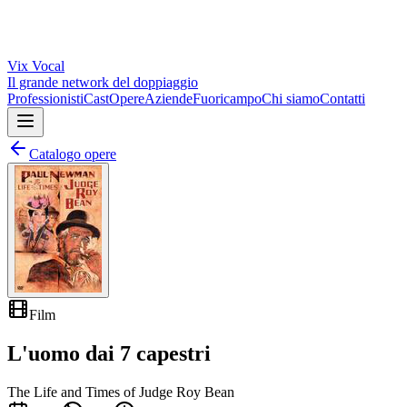
Vix
Vocal
Il grande network del doppiaggio
Professionisti
Cast
Opere
Aziende
Fuoricampo
Chi siamo
Contatti
Catalogo opere
Film
L'uomo dai 7 capestri
The Life and Times of Judge Roy Bean