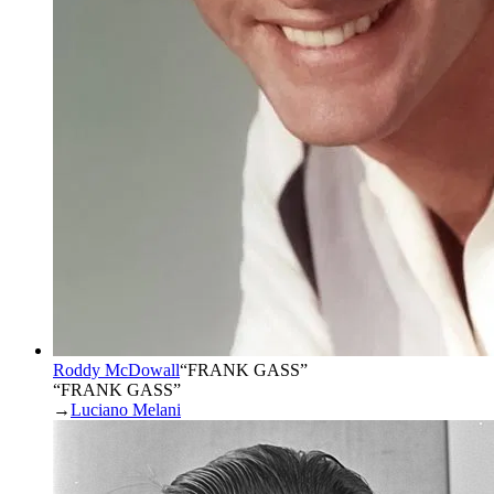
Roddy McDowall
“
FRANK GASS
”
“FRANK GASS”
→
Luciano Melani