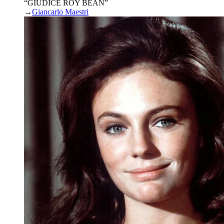
“GIUDICE ROY BEAN”
→
Giancarlo Maestri