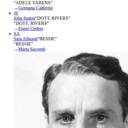
“ADELE VARENS”
→
Germana Calderini
JS
John Sutton
“
DOTT. RIVERS
”
“DOTT. RIVERS”
→
Ennio Cerlesi
SA
Sara Allgood
“
BESSIE
”
“BESSIE”
→
Maria Saccenti