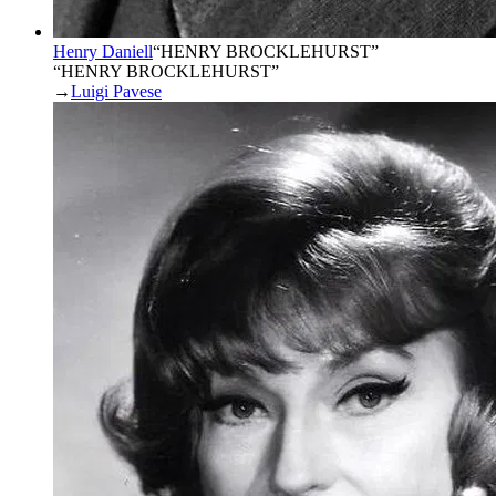
Henry Daniell
“
HENRY BROCKLEHURST
”
“HENRY BROCKLEHURST”
→
Luigi Pavese