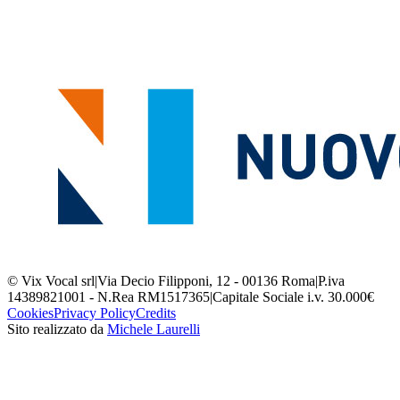
© Vix Vocal srl
|
Via Decio Filipponi, 12 - 00136 Roma
|
P.iva
14389821001 - N.Rea RM1517365
|
Capitale Sociale i.v. 30.000€
Cookies
Privacy Policy
Credits
Sito realizzato da
Michele Laurelli