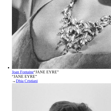
Joan Fontaine
“
JANE EYRE
”
“JANE EYRE”
→
Dhia Cristiani