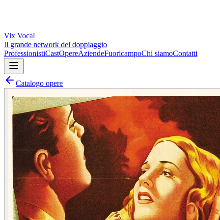
Vix
Vocal
Il grande network del doppiaggio
Professionisti
Cast
Opere
Aziende
Fuoricampo
Chi siamo
Contatti
Catalogo opere