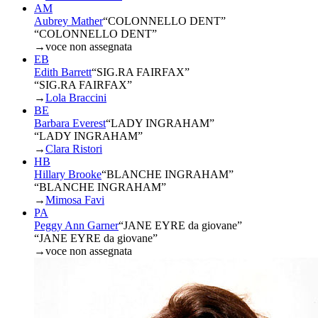
AM
Aubrey Mather
“
COLONNELLO DENT
”
“COLONNELLO DENT”
→
voce non assegnata
EB
Edith Barrett
“
SIG.RA FAIRFAX
”
“SIG.RA FAIRFAX”
→
Lola Braccini
BE
Barbara Everest
“
LADY INGRAHAM
”
“LADY INGRAHAM”
→
Clara Ristori
HB
Hillary Brooke
“
BLANCHE INGRAHAM
”
“BLANCHE INGRAHAM”
→
Mimosa Favi
PA
Peggy Ann Garner
“
JANE EYRE da giovane
”
“JANE EYRE da giovane”
→
voce non assegnata