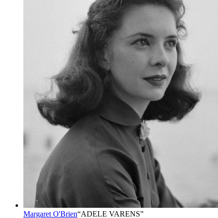
Margaret O'Brien
“
ADELE VARENS
”