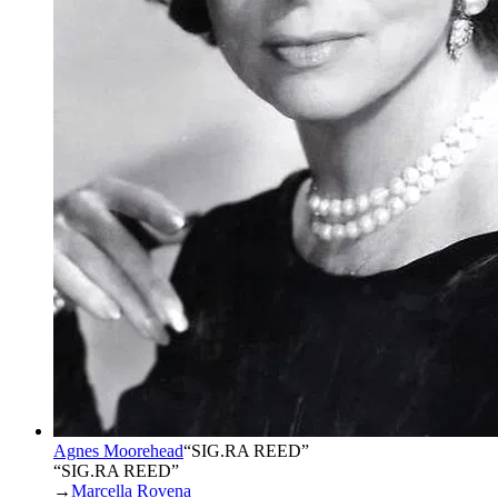
Agnes Moorehead
“
SIG.RA REED
”
“SIG.RA REED”
→
Marcella Rovena