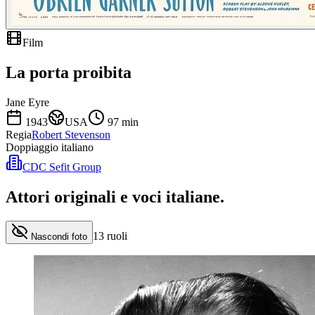
Film
La porta proibita
Jane Eyre
1943
USA
97
min
Regia
Robert Stevenson
Doppiaggio italiano
CDC Sefit Group
Attori originali e
voci italiane
.
13
ruoli
Nascondi foto