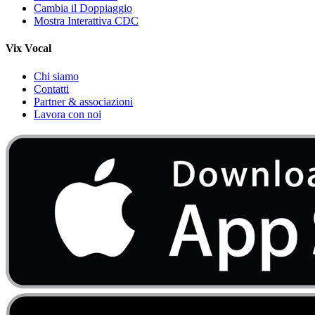
Cambia il Doppiaggio
Mostra Interattiva CDC
Vix Vocal
Chi siamo
Contatti
Partner & associazioni
Lavora con noi