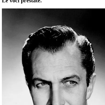
Le voci
prestate
.