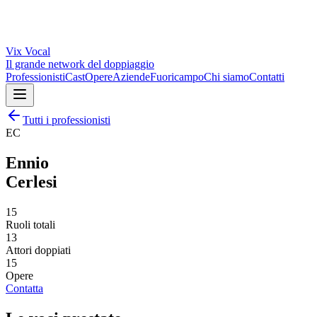
Vix
Vocal
Il grande network del doppiaggio
Professionisti
Cast
Opere
Aziende
Fuoricampo
Chi siamo
Contatti
Tutti i professionisti
EC
Ennio
Cerlesi
15
Ruoli totali
13
Attori doppiati
15
Opere
Contatta