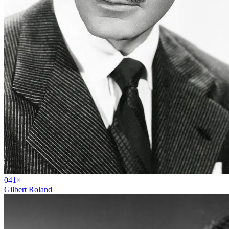
04
1
×
Gilbert Roland