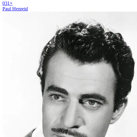
03
1
×
Paul Henreid