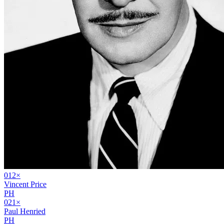
01
2
×
Vincent Price
PH
02
1
×
Paul Henried
PH