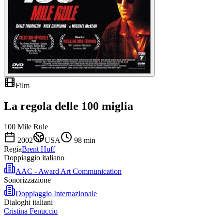
Film
La regola delle 100 miglia
100 Mile Rule
2002
USA
98
min
Regia
Brent Huff
Doppiaggio italiano
AAC - Award Art Communication
Sonorizzazione
Doppiaggio Internazionale
Dialoghi italiani
Cristina Fenuccio