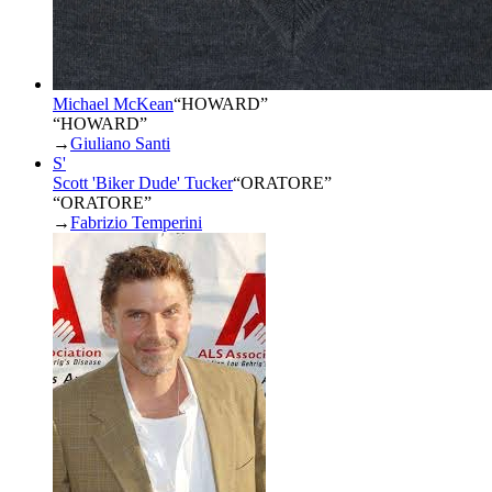
Michael McKean
“
HOWARD
”
“HOWARD”
→
Giuliano Santi
S'
Scott 'Biker Dude' Tucker
“
ORATORE
”
“ORATORE”
→
Fabrizio Temperini