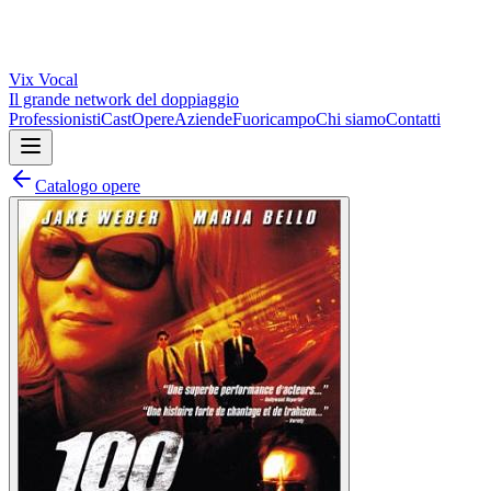
Vix
Vocal
Il grande network del doppiaggio
Professionisti
Cast
Opere
Aziende
Fuoricampo
Chi siamo
Contatti
Catalogo opere