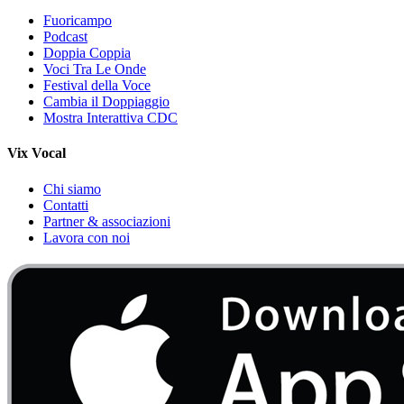
Fuoricampo
Podcast
Doppia Coppia
Voci Tra Le Onde
Festival della Voce
Cambia il Doppiaggio
Mostra Interattiva CDC
Vix Vocal
Chi siamo
Contatti
Partner & associazioni
Lavora con noi