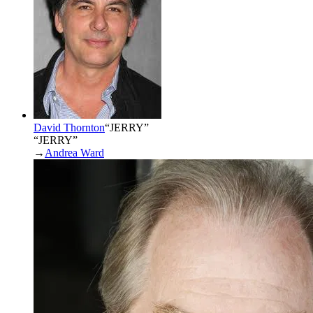
David Thornton
“
JERRY
”
“JERRY”
→
Andrea Ward