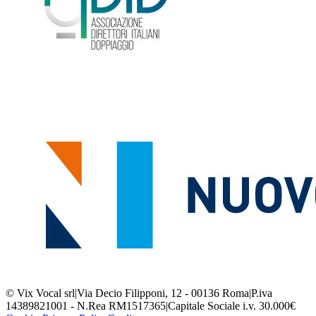
© Vix Vocal srl
|
Via Decio Filipponi, 12 - 00136 Roma
|
P.iva
14389821001 - N.Rea RM1517365
|
Capitale Sociale i.v. 30.000€