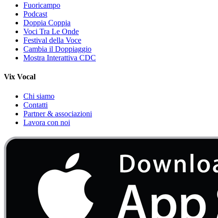
Fuoricampo
Podcast
Doppia Coppia
Voci Tra Le Onde
Festival della Voce
Cambia il Doppiaggio
Mostra Interattiva CDC
Vix Vocal
Chi siamo
Contatti
Partner & associazioni
Lavora con noi