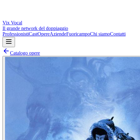
Vix
Vocal
Il grande network del doppiaggio
Professionisti
Cast
Opere
Aziende
Fuoricampo
Chi siamo
Contatti
Catalogo opere