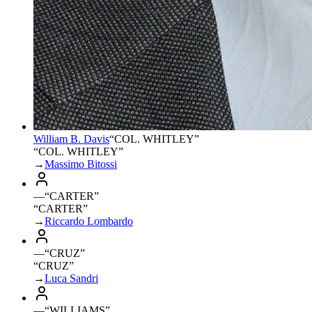
William B. Davis
“
COL. WHITLEY
”
“COL. WHITLEY”
→
Massimo Bitossi
—
“
CARTER
”
“CARTER”
→
Riccardo Lombardo
—
“
CRUZ
”
“CRUZ”
→
Luca Sandri
—
“
WILLIAMS
”