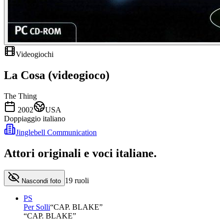
Videogiochi
La Cosa (videogioco)
The Thing
2002
USA
Doppiaggio italiano
Jinglebell Communication
Attori originali e
voci italiane
.
19
ruoli
Nascondi foto
PS
Per Solli
“
CAP. BLAKE
”
“CAP. BLAKE”