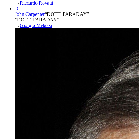
→
Riccardo Rovatti
JC
John Carpenter
“
DOTT. FARADAY
”
“DOTT. FARADAY”
→
Giorgio Melazzi