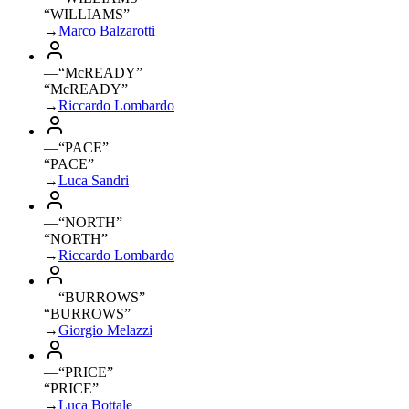
“WILLIAMS”
→
Marco Balzarotti
—
“
McREADY
”
“McREADY”
→
Riccardo Lombardo
—
“
PACE
”
“PACE”
→
Luca Sandri
—
“
NORTH
”
“NORTH”
→
Riccardo Lombardo
—
“
BURROWS
”
“BURROWS”
→
Giorgio Melazzi
—
“
PRICE
”
“PRICE”
→
Luca Bottale