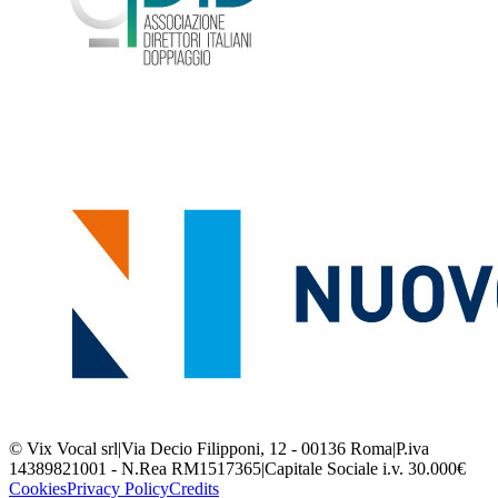
© Vix Vocal srl
|
Via Decio Filipponi, 12 - 00136 Roma
|
P.iva
14389821001 - N.Rea RM1517365
|
Capitale Sociale i.v. 30.000€
Cookies
Privacy Policy
Credits