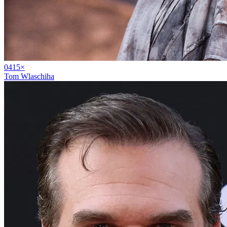
04
15
×
Tom Wlaschiha