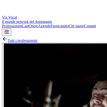
Vix
Vocal
Il grande network del doppiaggio
Professionisti
Cast
Opere
Aziende
Fuoricampo
Chi siamo
Contatti
Tutti i professionisti