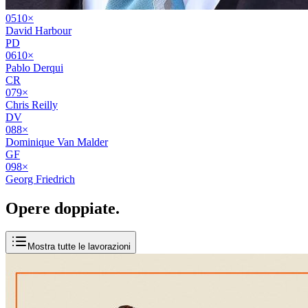
05
10
×
David Harbour
PD
06
10
×
Pablo Derqui
CR
07
9
×
Chris Reilly
DV
08
8
×
Dominique Van Malder
GF
09
8
×
Georg Friedrich
Opere
doppiate
.
Mostra tutte le lavorazioni