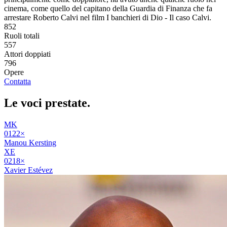
cinema, come quello del capitano della Guardia di Finanza che fa
arrestare Roberto Calvi nel film I banchieri di Dio - Il caso Calvi.
852
Ruoli totali
557
Attori doppiati
796
Opere
Contatta
Le voci
prestate
.
MK
01
22
×
Manou Kersting
XE
02
18
×
Xavier Estévez