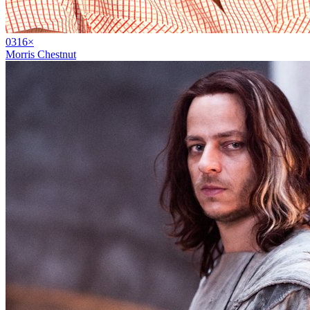
03
16
×
Morris Chestnut