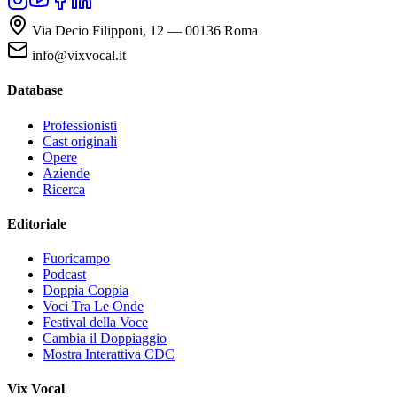
Via Decio Filipponi, 12 — 00136 Roma
info@vixvocal.it
Database
Professionisti
Cast originali
Opere
Aziende
Ricerca
Editoriale
Fuoricampo
Podcast
Doppia Coppia
Voci Tra Le Onde
Festival della Voce
Cambia il Doppiaggio
Mostra Interattiva CDC
Vix Vocal