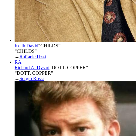
Keith David
“
CHILDS
”
“CHILDS”
→
Raffaele Uzzi
RA
Richard A. Dysart
“
DOTT. COPPER
”
“DOTT. COPPER”
→
Sergio Rossi