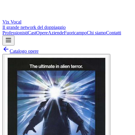
Vix
Vocal
Il grande network del doppiaggio
Professionisti
Cast
Opere
Aziende
Fuoricampo
Chi siamo
Contatti
Catalogo opere