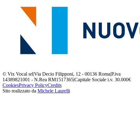
© Vix Vocal srl
|
Via Decio Filipponi, 12 - 00136 Roma
|
P.iva
14389821001 - N.Rea RM1517365
|
Capitale Sociale i.v. 30.000€
Cookies
Privacy Policy
Credits
Sito realizzato da
Michele Laurelli