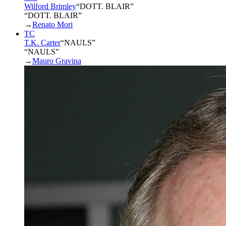
Wilford Brimley
“
DOTT. BLAIR
”
“DOTT. BLAIR”
→
Renato Mori
TC
T.K. Carter
“
NAULS
”
“NAULS”
→
Mauro Gravina