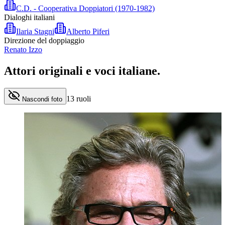
C.D. - Cooperativa Doppiatori (1970-1982)
Dialoghi italiani
Ilaria Stagni
Alberto Piferi
Direzione del doppiaggio
Renato Izzo
Attori originali e
voci italiane
.
13
ruoli
Nascondi foto