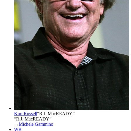
Kurt Russell
“
R.J. MacREADY
”
“R.J. MacREADY”
→
Michele Gammino
WB