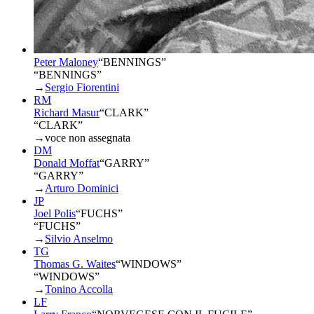
Peter Maloney
“
BENNINGS
”
“BENNINGS”
→
Sergio Fiorentini
RM
Richard Masur
“
CLARK
”
“CLARK”
→
voce non assegnata
DM
Donald Moffat
“
GARRY
”
“GARRY”
→
Arturo Dominici
JP
Joel Polis
“
FUCHS
”
“FUCHS”
→
Silvio Anselmo
TG
Thomas G. Waites
“
WINDOWS
”
“WINDOWS”
→
Tonino Accolla
LF