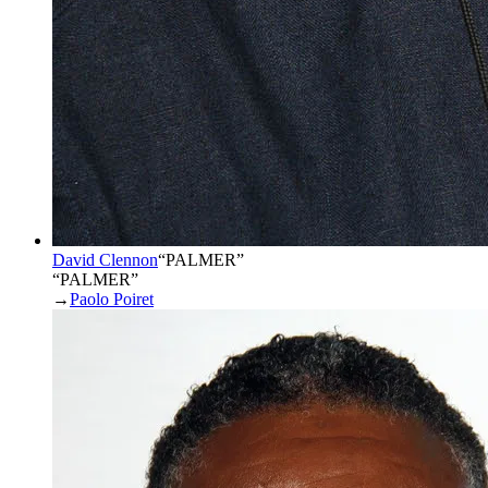
David Clennon
“
PALMER
”
“PALMER”
→
Paolo Poiret