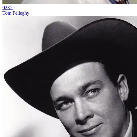
02
3
×
Tom Felleghy