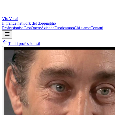
Vix
Vocal
Il grande network del doppiaggio
Professionisti
Cast
Opere
Aziende
Fuoricampo
Chi siamo
Contatti
Tutti i professionisti