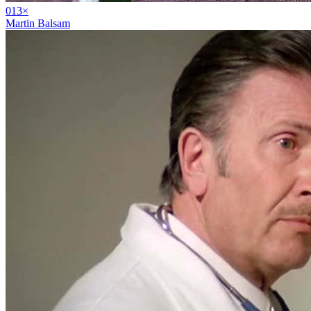
01
3
×
Martin Balsam