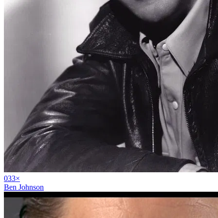
03
3
×
Ben Johnson