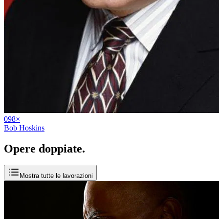
09
8
×
Bob Hoskins
Opere
doppiate
.
Mostra tutte le lavorazioni