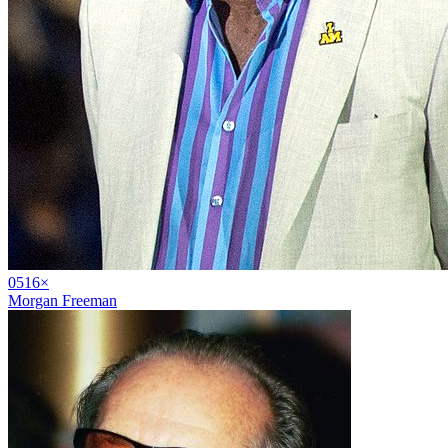
05
16
×
Morgan Freeman