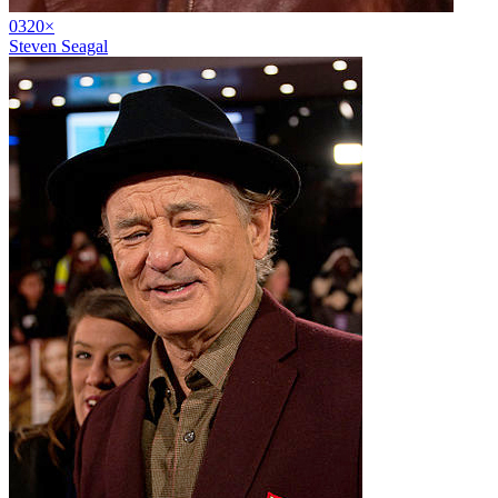
03
20
×
Steven Seagal