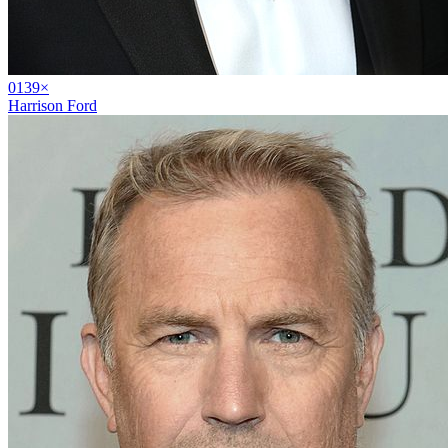
01
39
×
Harrison Ford