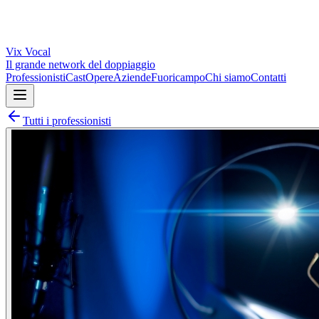
Vix
Vocal
Il grande network del doppiaggio
Professionisti
Cast
Opere
Aziende
Fuoricampo
Chi siamo
Contatti
Tutti i professionisti