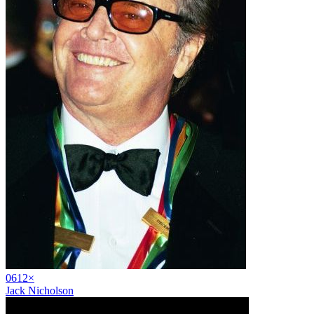
06
12
×
Jack Nicholson