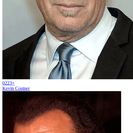
02
23
×
Kevin Costner