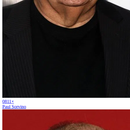
08
11
×
Paul Sorvino