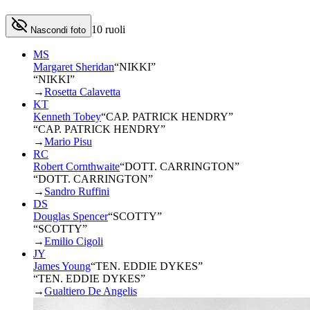
10
ruoli
Nascondi foto
MS
Margaret Sheridan
“
NIKKI
”
“NIKKI”
→
Rosetta Calavetta
KT
Kenneth Tobey
“
CAP. PATRICK HENDRY
”
“CAP. PATRICK HENDRY”
→
Mario Pisu
RC
Robert Cornthwaite
“
DOTT. CARRINGTON
”
“DOTT. CARRINGTON”
→
Sandro Ruffini
DS
Douglas Spencer
“
SCOTTY
”
“SCOTTY”
→
Emilio Cigoli
JY
James Young
“
TEN. EDDIE DYKES
”
“TEN. EDDIE DYKES”
→
Gualtiero De Angelis