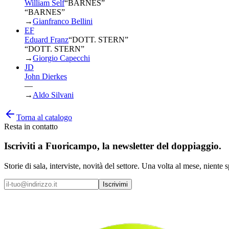
William Self
“
BARNES
”
“BARNES”
→
Gianfranco Bellini
EF
Eduard Franz
“
DOTT. STERN
”
“DOTT. STERN”
→
Giorgio Capecchi
JD
John Dierkes
—
→
Aldo Silvani
Torna al catalogo
Resta in contatto
Iscriviti a
Fuoricampo
, la newsletter del doppiaggio.
Storie di sala, interviste, novità del settore. Una volta al mese, niente 
Iscrivimi