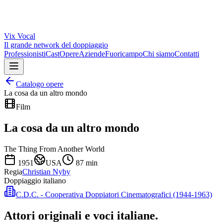
Vix
Vocal
Il grande network del doppiaggio
Professionisti
Cast
Opere
Aziende
Fuoricampo
Chi siamo
Contatti
Catalogo opere
La cosa da un altro mondo
Film
La cosa da un altro mondo
The Thing From Another World
1951
USA
87
min
Regia
Christian Nyby
Doppiaggio italiano
C.D.C. - Cooperativa Doppiatori Cinematografici (1944-1963)
Attori originali e
voci italiane
.