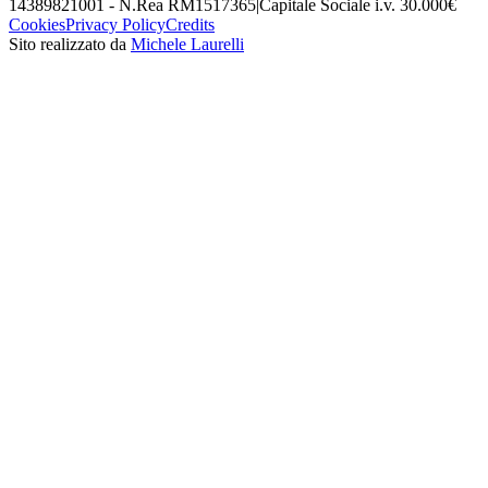
14389821001 - N.Rea RM1517365
|
Capitale Sociale i.v. 30.000€
Cookies
Privacy Policy
Credits
Sito realizzato da
Michele Laurelli