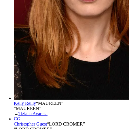
Kelly Reilly
“
MAUREEN
”
“MAUREEN”
→
Tiziana Avarista
CG
Christopher Guest
“
LORD CROMER
”