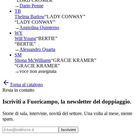
“LORD CROMER”
→
Dario Penne
TB
Thelma Barlow
“
LADY CONWAY
”
“LADY CONWAY”
→
Angiolina Quinterno
WY
Will Young
“
BERTIE
”
“BERTIE”
→
Alessandro Quarta
SM
Shona McWilliams
“
GRACIE KRAMER
”
“GRACIE KRAMER”
→
voce non assegnata
Torna al catalogo
Resta in contatto
Iscriviti a
Fuoricampo
, la newsletter del doppiaggio.
Storie di sala, interviste, novità del settore. Una volta al mese, niente
spam.
Iscrivimi