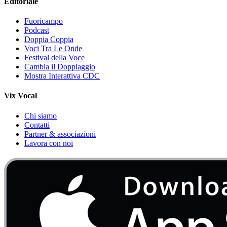
Editoriale
Fuoricampo
Podcast
Doppia Coppia
Voci Tra Le Onde
Festival della Voce
Cambia il Doppiaggio
Mostra Interattiva CDC
Vix Vocal
Chi siamo
Contatti
Partner & associazioni
Lavora con noi