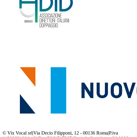
© Vix Vocal srl
|
Via Decio Filipponi, 12 - 00136 Roma
|
P.iva