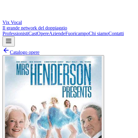
Vix
Vocal
Il grande network del doppiaggio
Professionisti
Cast
Opere
Aziende
Fuoricampo
Chi siamo
Contatti
Catalogo opere