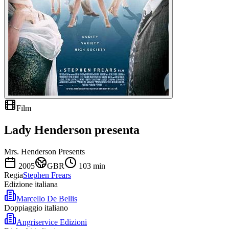
Film
Lady Henderson presenta
Mrs. Henderson Presents
2005
GBR
103
min
Regia
Stephen Frears
Edizione italiana
Marcello De Bellis
Doppiaggio italiano
Angriservice Edizioni