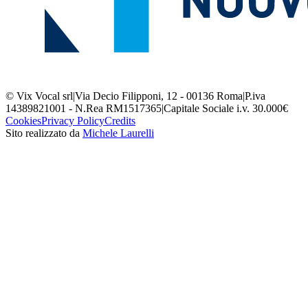
© Vix Vocal srl
|
Via Decio Filipponi, 12 - 00136 Roma
|
P.iva
14389821001 - N.Rea RM1517365
|
Capitale Sociale i.v. 30.000€
Cookies
Privacy Policy
Credits
Sito realizzato da
Michele Laurelli