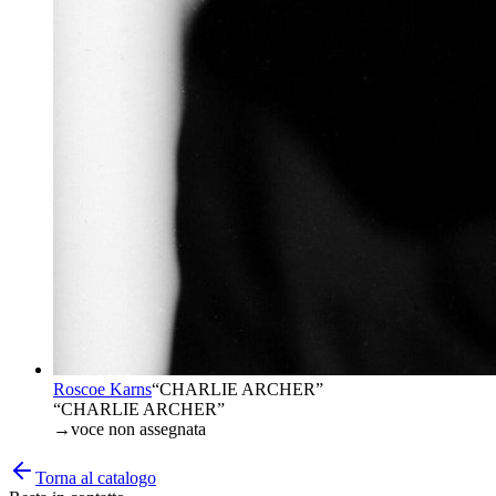
Roscoe Karns
“
CHARLIE ARCHER
”
“CHARLIE ARCHER”
→
voce non assegnata
Torna al catalogo