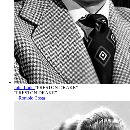
John Loder
“
PRESTON DRAKE
”
“PRESTON DRAKE”
→
Romolo Costa