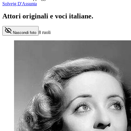
Solvejg D'Assunta
Attori originali e
voci italiane
.
8
ruoli
Nascondi foto