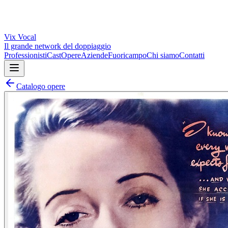
Vix
Vocal
Il grande network del doppiaggio
Professionisti
Cast
Opere
Aziende
Fuoricampo
Chi siamo
Contatti
Catalogo opere