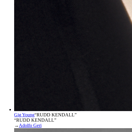
Gig Young
“
RUDD KENDALL
”
“RUDD KENDALL”
→
Adolfo Geri