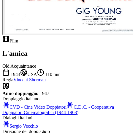
Film
L'amica
Old Acquaintance
1943
USA
110
min
Regia
Vincent Sherman
Anno doppiaggio:
1947
Doppiaggio italiano
CVD - Cine Video Doppiatori
C.D.C. - Cooperativa
Doppiatori Cinematografici (1944-1963)
Dialoghi italiani
Sergio Vecchio
Direzione del doppiaggio