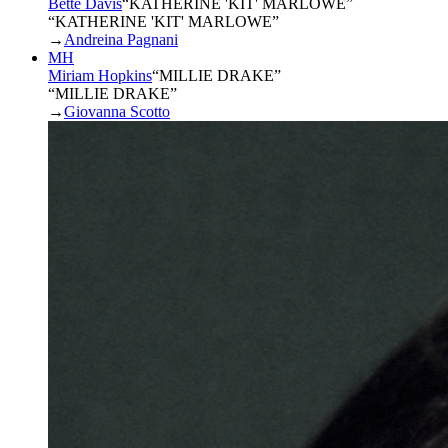
Bette Davis
“
KATHERINE 'KIT' MARLOWE
”
“KATHERINE 'KIT' MARLOWE”
→
Andreina Pagnani
MH
Miriam Hopkins
“
MILLIE DRAKE
”
“MILLIE DRAKE”
→
Giovanna Scotto