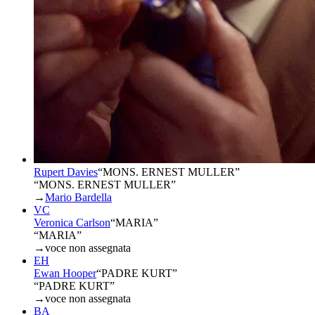
Rupert Davies
“
MONS. ERNEST MULLER
”
“MONS. ERNEST MULLER”
→
Mario Bardella
VC
Veronica Carlson
“
MARIA
”
“MARIA”
→
voce non assegnata
EH
Ewan Hooper
“
PADRE KURT
”
“PADRE KURT”
→
voce non assegnata
BA