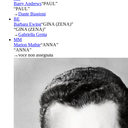
Barry Andrews
“
PAUL
”
“PAUL”
→
Dante Biagioni
BE
Barbara Ewing
“
GINA (ZENA)
”
“GINA (ZENA)”
→
Gabriella Genta
MM
Marion Mathie
“
ANNA
”
“ANNA”
→
voce non assegnata