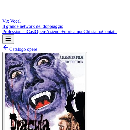
Vix
Vocal
Il grande network del doppiaggio
Professionisti
Cast
Opere
Aziende
Fuoricampo
Chi siamo
Contatti
Catalogo opere