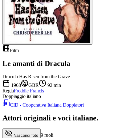
Film
Le amanti di Dracula
Dracula Has Risen from the Grave
1968
GBR
92
min
Regia
Freddie Francis
Doppiaggio italiano
CID - Cooperativa Italiana Doppiatori
Attori originali e
voci italiane
.
9
ruoli
Nascondi foto