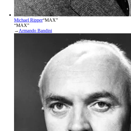
Michael Ripper
“
MAX
”
“MAX”
→
Armando Bandini