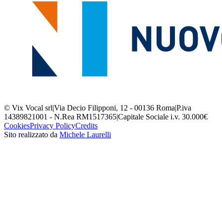
© Vix Vocal srl
|
Via Decio Filipponi, 12 - 00136 Roma
|
P.iva
14389821001 - N.Rea RM1517365
|
Capitale Sociale i.v. 30.000€
Cookies
Privacy Policy
Credits
Sito realizzato da
Michele Laurelli