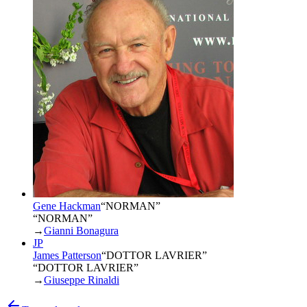
Gene Hackman
“
NORMAN
”
“NORMAN”
→
Gianni Bonagura
JP
James Patterson
“
DOTTOR LAVRIER
”
“DOTTOR LAVRIER”
→
Giuseppe Rinaldi