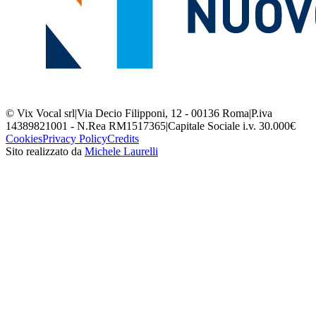
© Vix Vocal srl
|
Via Decio Filipponi, 12 - 00136 Roma
|
P.iva
14389821001 - N.Rea RM1517365
|
Capitale Sociale i.v. 30.000€
Cookies
Privacy Policy
Credits
Sito realizzato da
Michele Laurelli