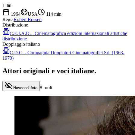
Lilith
1964
USA
114
min
Regia
Robert Rossen
Distribuzione
C.E.I.A.D. - Cinematografica edizioni internazionali artistiche
distribuzione
Doppiaggio italiano
C.D.C. - Compagnia Doppiatori Cinematografici Srl. (1963-
1970)
Attori originali e
voci italiane
.
8
ruoli
Nascondi foto