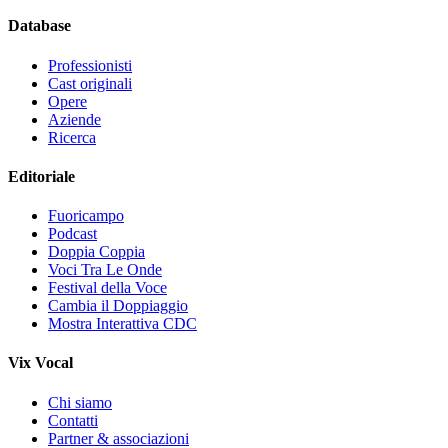
Database
Professionisti
Cast originali
Opere
Aziende
Ricerca
Editoriale
Fuoricampo
Podcast
Doppia Coppia
Voci Tra Le Onde
Festival della Voce
Cambia il Doppiaggio
Mostra Interattiva CDC
Vix Vocal
Chi siamo
Contatti
Partner & associazioni