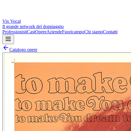
Vix
Vocal
Il grande network del doppiaggio
Professionisti
Cast
Opere
Aziende
Fuoricampo
Chi siamo
Contatti
Catalogo opere