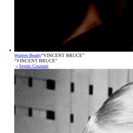
Warren Beatty
“
VINCENT BRUCE
”
“VINCENT BRUCE”
→
Sergio Graziani