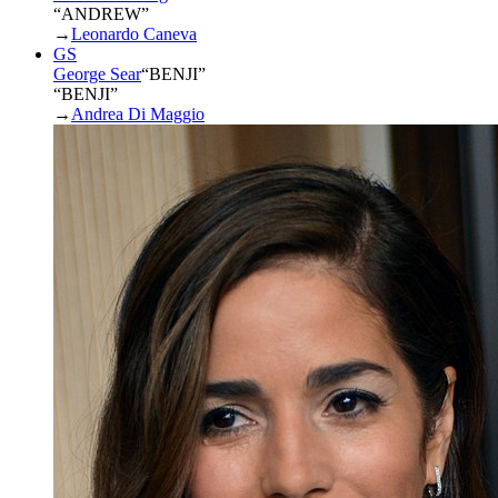
“ANDREW”
→
Leonardo Caneva
GS
George Sear
“
BENJI
”
“BENJI”
→
Andrea Di Maggio