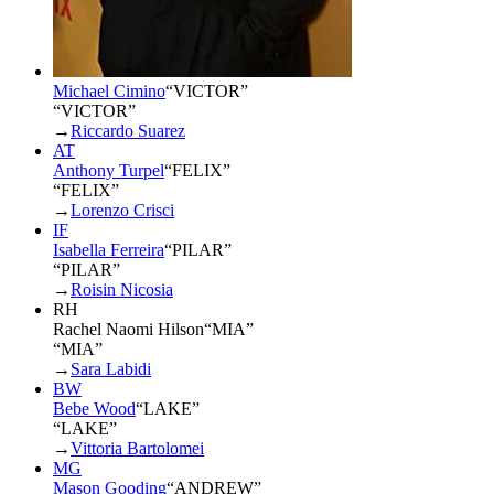
Michael Cimino
“
VICTOR
”
“VICTOR”
→
Riccardo Suarez
AT
Anthony Turpel
“
FELIX
”
“FELIX”
→
Lorenzo Crisci
IF
Isabella Ferreira
“
PILAR
”
“PILAR”
→
Roisin Nicosia
RH
Rachel Naomi Hilson
“
MIA
”
“MIA”
→
Sara Labidi
BW
Bebe Wood
“
LAKE
”
“LAKE”
→
Vittoria Bartolomei
MG
Mason Gooding
“
ANDREW
”