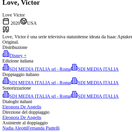
Love, Victor
Love Victor
2020
USA
Love, Victor è una serie televisiva statunitense ideata da Isaac Aptake
Original.
Distribuzione
Disney +
Edizione italiana
SDI MEDIA ITALIA srl - Roma
SDI MEDIA ITALIA
Doppiaggio italiano
SDI MEDIA ITALIA srl - Roma
SDI MEDIA ITALIA
Sonorizzazione
SDI MEDIA ITALIA srl - Roma
SDI MEDIA ITALIA
Dialoghi italiani
Eleonora De Angelis
Direzione del doppiaggio
Eleonora De Angelis
Assistente al doppiaggio
Nadia Aleotti
Fernanda Piattelli