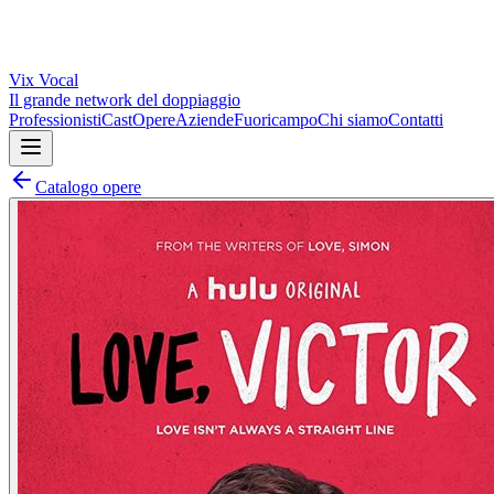
Vix
Vocal
Il grande network del doppiaggio
Professionisti
Cast
Opere
Aziende
Fuoricampo
Chi siamo
Contatti
Catalogo opere