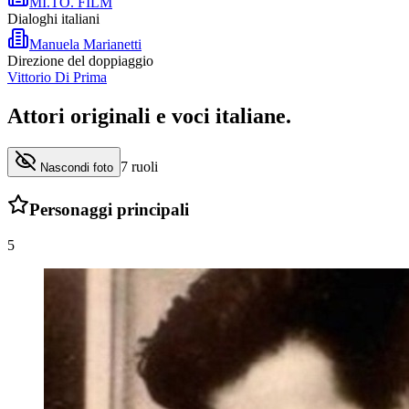
MI.TO. FILM
Dialoghi italiani
Manuela Marianetti
Direzione del doppiaggio
Vittorio Di Prima
Attori originali e
voci italiane
.
7
ruoli
Nascondi foto
Personaggi principali
5