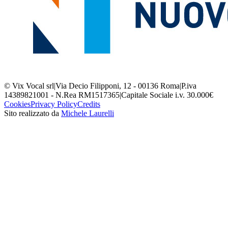
© Vix Vocal srl
|
Via Decio Filipponi, 12 - 00136 Roma
|
P.iva
14389821001 - N.Rea RM1517365
|
Capitale Sociale i.v. 30.000€
Cookies
Privacy Policy
Credits
Sito realizzato da
Michele Laurelli