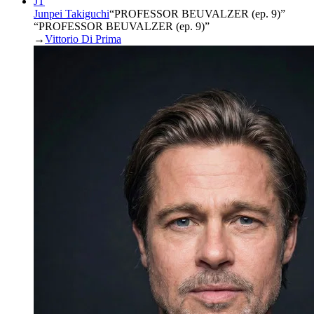
JT
Junpei Takiguchi
“
PROFESSOR BEUVALZER (ep. 9)
”
“PROFESSOR BEUVALZER (ep. 9)”
→
Vittorio Di Prima