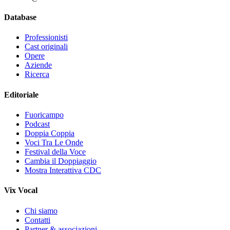
Database
Professionisti
Cast originali
Opere
Aziende
Ricerca
Editoriale
Fuoricampo
Podcast
Doppia Coppia
Voci Tra Le Onde
Festival della Voce
Cambia il Doppiaggio
Mostra Interattiva CDC
Vix Vocal
Chi siamo
Contatti
Partner & associazioni