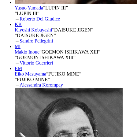
Yasuo Yamada
“
LUPIN III
”
“LUPIN III”
→
Roberto Del Giudice
KK
Kiyoshi Kobayashi
“
DAISUKE JIGEN
”
“DAISUKE JIGEN”
→
Sandro Pellegrini
MI
Makio Inoue
“
GOEMON ISHIKAWA XIII
”
“GOEMON ISHIKAWA XIII”
→
Vittorio Guerrieri
EM
Eiko Masuyama
“
FUJIKO MINE
”
“FUJIKO MINE”
→
Alessandra Korompay