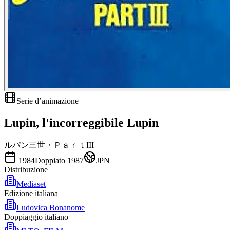
Serie d’animazione
Lupin, l'incorreggibile Lupin
ルパン三世・ＰａｒｔIII
1984
Doppiato
1987
JPN
Distribuzione
Mediaset
Edizione italiana
Ludovica Bonanome
Doppiaggio italiano