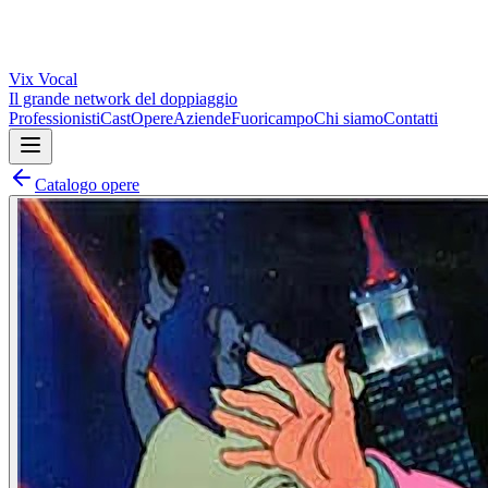
Vix
Vocal
Il grande network del doppiaggio
Professionisti
Cast
Opere
Aziende
Fuoricampo
Chi siamo
Contatti
Catalogo opere