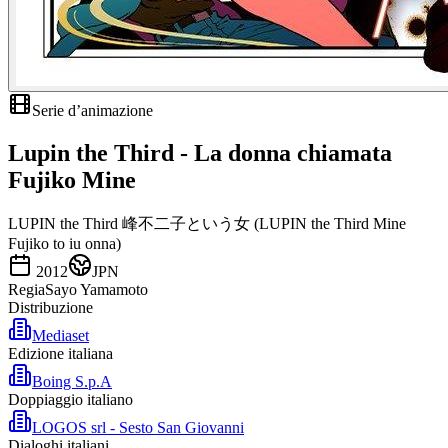
Serie d’animazione
Lupin the Third - La donna chiamata
Fujiko Mine
LUPIN the Third 峰不二子という女 (LUPIN the Third Mine
Fujiko to iu onna)
2012
JPN
Regia
Sayo Yamamoto
Distribuzione
Mediaset
Edizione italiana
Boing S.p.A
Doppiaggio italiano
LOGOS srl - Sesto San Giovanni
Dialoghi italiani