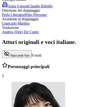
Anna Grisoni
Claudio Ridolfo
Direzione del doppiaggio
Perla Liberatori
Pino Pirovano
Assistente al doppiaggio
Giancarlo Martino
Traduzione
Andrea (Dek) De Cunto
Attori originali e
voci italiane
.
9
ruoli
Nascondi foto
Personaggi principali
5