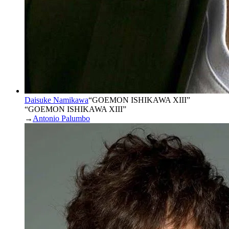
Daisuke Namikawa
“
GOEMON ISHIKAWA XIII
”
“GOEMON ISHIKAWA XIII”
→
Antonio Palumbo