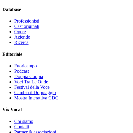
Database
Professionisti
Cast originali
Opere
Aziende
Ricerca
Editoriale
Fuoricampo
Podcast
Doppia Coppia
Voci Tra Le Onde
Festival della Voce
Cambia il Doppiaggio
Mostra Interattiva CDC
Vix Vocal
Chi siamo
Contatti
Partner & associazioni