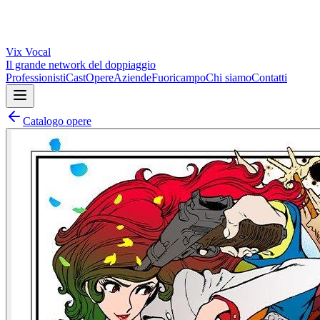
Vix
Vocal
Il grande network del doppiaggio
Professionisti
Cast
Opere
Aziende
Fuoricampo
Chi siamo
Contatti
Catalogo opere