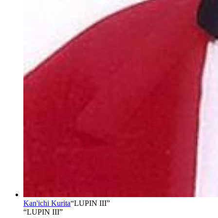
Kan'ichi Kurita
“
LUPIN III
”
“LUPIN III”