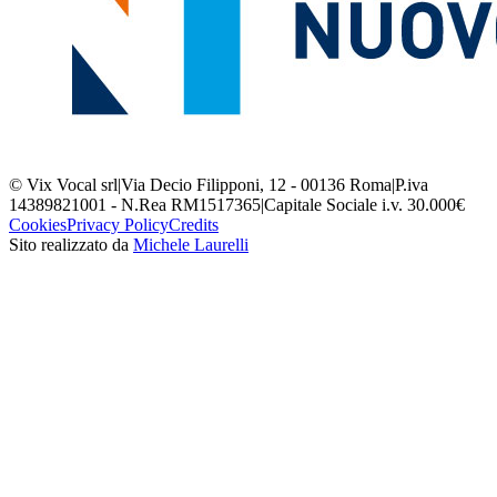
© Vix Vocal srl
|
Via Decio Filipponi, 12 - 00136 Roma
|
P.iva
14389821001 - N.Rea RM1517365
|
Capitale Sociale i.v. 30.000€
Cookies
Privacy Policy
Credits
Sito realizzato da
Michele Laurelli