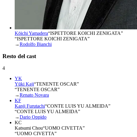
Kōichi Yamadera
“
ISPETTORE KOICHI ZENIGATA
”
“ISPETTORE KOICHI ZENIGATA”
→
Rodolfo Bianchi
Resto del cast
4
YK
Yūki Kaji
“
TENENTE OSCAR
”
“TENENTE OSCAR”
→
Renato Novara
KF
Kanji Furutachi
“
CONTE LUIS YU ALMEIDA
”
“CONTE LUIS YU ALMEIDA”
→
Dario Oppido
KC
Katsumi Chou
“
UOMO CIVETTA
”
“UOMO CIVETTA”