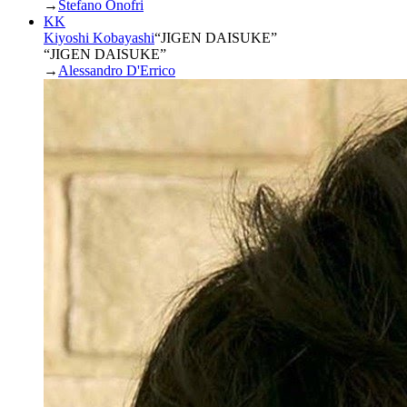
→
Stefano Onofri
KK
Kiyoshi Kobayashi
“
JIGEN DAISUKE
”
“JIGEN DAISUKE”
→
Alessandro D'Errico